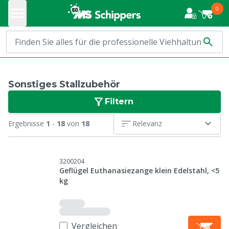
0
Sonstiges Stallzubehör
Filtern
Ergebnisse
1
-
18
von
18
Relevanz
3200204
Geflügel Euthanasiezange klein Edelstahl, <5
kg
Vergleichen