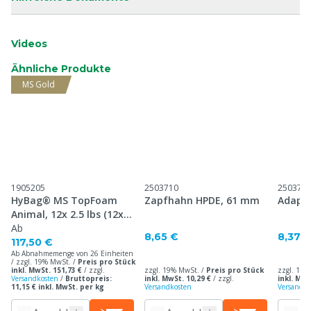
Videos
Ähnliche Produkte
MS Gold
1905205
2503710
250375
HyBag® MS TopFoam
Zapfhahn HPDE, 61 mm
Adapte
Animal, 12x 2.5 lbs (12x
1,134 kg) - Tiershampoo
Ab
8,65 €
8,37 
117,50 €
Ab Abnahmemenge von 26 Einheiten
/ zzgl. 19% MwSt. /
Preis pro Stück
inkl. MwSt. 151,73 €
/
zzgl.
zzgl. 19% MwSt. /
Preis pro Stück
zzgl. 19%
Versandkosten
/
Bruttopreis:
inkl. MwSt. 10,29 €
/
zzgl.
inkl. MwS
11,15 € inkl. MwSt. per kg
Versandkosten
Versandko