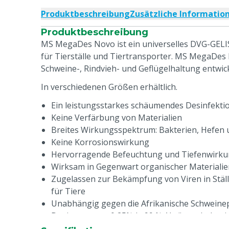
Produktbeschreibung
Zusätzliche Informatio
Produktbeschreibung
MS MegaDes Novo ist ein universelles DVG-GELI
für Tierställe und Tiertransporter. MS MegaDes
Schweine-, Rindvieh- und Geflügelhaltung entwick
In verschiedenen Größen erhältlich.
Ein leistungsstarkes schäumendes Desinfektio
Keine Verfärbung von Materialien
Breites Wirkungsspektrum: Bakterien, Hefen 
Keine Korrosionswirkung
Hervorragende Befeuchtung und Tiefenwirk
Wirksam in Gegenwart organischer Materialie
Zugelassen zur Bekämpfung von Viren in Stäl
für Tiere
Unabhängig gegen die Afrikanische Schweinep
Dosierung von 0,25% (> 99 % Abtötung) als w
Die allgemeine Dosierung zur Bekämpfung vo