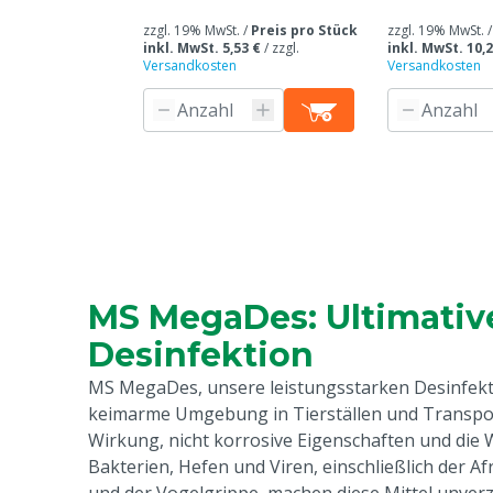
Einwirkzeit Bakterien
5 min
zzgl. 19% MwSt. /
Preis pro Stück
zzgl. 19% MwSt. 
Transportaufnahme
Ja
inkl. MwSt. 5,53 €
/
zzgl.
inkl. MwSt. 10,2
Versandkosten
Versandkosten
Einweichzeit Hefen
5 min
Stückzahl
1
UN-Nummer
UN1760-III
Garantie
Standard, in 
unseren allge
Garantiebedin
Überschrift "
MS MegaDes: Ultimativ
Beschwerden 
Desinfektion
Webseite aufg
MS MegaDes, unsere leistungsstarken Desinfekti
Entfernt
Bakterien, Vi
keimarme Umgebung in Tierställen und Transport
Wirkung, nicht korrosive Eigenschaften und die
Behandlung von
Tierställe, Fa
Bakterien, Hefen und Viren, einschließlich der A
Tierarten
Rindvieh, Schw