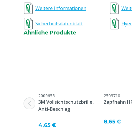
Weitere Informationen
Weit
Einkaufsbedingung
Dieses Produk
eingeloggten
Sicherheitsdatenblatt
Flyer
bestimmten V
werden. Erhal
Ähnliche Produkte
Einloggen ein
Kontaktieren S
Kundenservice
Hilfe.
Gefahrstoff
Ja
Einweichzeit Viren
5 min
Biozide
Biozide siche
2009655
2503710
3M Vollsichtschutzbrille,
Zapfhahn H
stets Etikett
Anti-Beschlag
lesen
Relative dichte bei 20°C
1.036
8,65 €
4,65 €