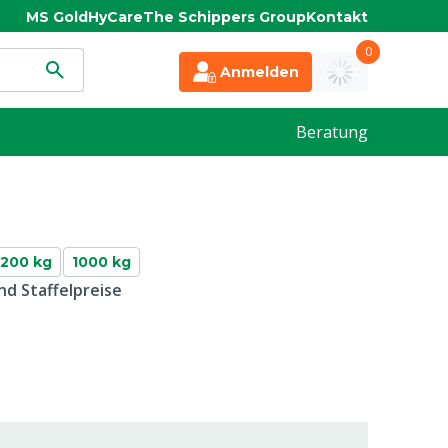
MS Gold
HyCare
The Schippers Group
Kontakt
0
Anmelden
Beratung
200 kg
1000 kg
d Staffelpreise