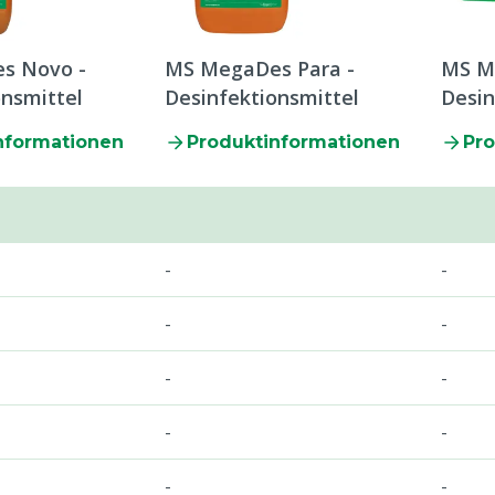
s Novo -
MS MegaDes Para -
MS Me
onsmittel
Desinfektionsmittel
Desin
nformationen
Produktinformationen
Pro
-
-
-
-
-
-
-
-
-
-