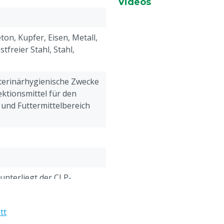
Videos
Desinfektion von Oberflä
 5 Minuten
Das Mittel bei niedrigem
Achten Sie hierbei darau
on, Kupfer, Eisen, Metall,
Einwirkungszeit feucht b
stfreier Stahl, Stahl,
Anschließend das Mittel 
Beim Einsatz des Schaum
Tiere zugegen sein
eterinärhygienische Zwecke
ektionsmittel für den
Anwendungstipps
:
 und Futtermittelbereich
Die gute Reinigung der Ober
Desinfektionsmittels
Effektiv gegen
:
Bakterien: APP-Actinobac
Proteus vulgaris, Pseud
 unterliegt der CLP-
Bacillus cereus, Enterococc
tte lesen Sie vor der
Listeria monocytogenes, 
e Sicherheitshinweise.
Taylorella equigenitalis
tt
Complex