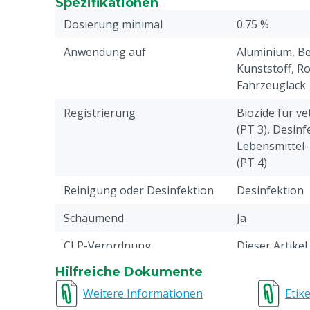
Spezifikationen
Viren beträgt 0,75% bei einer Einwirkzeit von
Dosierung minimal
0.75 %
Anwendung auf
Aluminium, Bet
Kunststoff, Ro
Fahrzeuglack
Registrierung
Biozide für v
(PT 3), Desinf
Lebensmittel-
(PT 4)
Reinigung oder Desinfektion
Desinfektion
Schäumend
Ja
CLP-Verordnung
Dieser Artikel
Verordnung. Bi
Hilfreiche Dokumente
Verwendung di
Weitere Informationen
Etike
Leistung
★★★★★