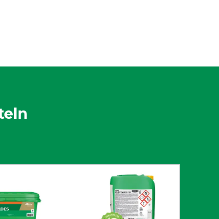
eßlich für den professionellen Gebrauch bestimmt
 Vor Gebrauch stets Etikett und
or dem Gebrauch erst das Etikett und die
sen.
teln