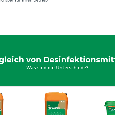
chtbar für Ihren Betrieb.
Das Produkt ist ausschli
e
Biozide sicher verwenden.
Produktinformation lesen
Produktinformationen le
gleich von Desinfektionsmit
Was sind die Unterschiede?