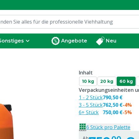
Sonstiges
Angebote
Neu
Inhalt
10 kg
20 kg
60 kg
Verpackungseinheiten un
1 - 2 Stück
790,50 €
3 - 5 Stück
762,50 €
-4%
6+ Stück
750,00 €
-5%
6 Stück pro Palette
00
Ab