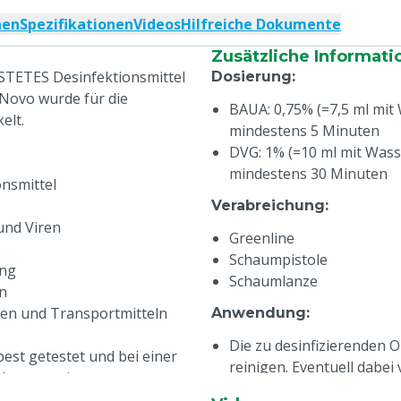
nen
Spezifikationen
Videos
Hilfreiche Dokumente
Zusätzliche Informati
STETES Desinfektionsmittel
Dosierung
:
 Novo wurde für die
BAUA: 0,75% (=7,5 ml mit W
elt.
mindestens 5 Minuten
DVG: 1% (=10 ml mit Wasser
mindestens 30 Minuten
nsmittel
Verabreichung
:
und Viren
Greenline
Schaumpistole
ung
Schaumlanze
n
len und Transportmitteln
Anwendung
:
Die zu desinfizierenden O
est getestet und bei einer
reinigen. Eventuell dabei
irksam erwiesen
frischem Wasser abspüle
n Bakterien, Hefen und