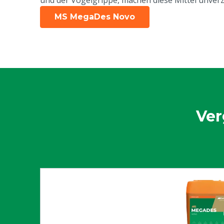
und der Vogelgrippe, machen diese Mittel unverzi
Ziegen, Ander
MS MegaDes Novo
Inhalt der Verpackung
57.92 L
Anschluss
DIN61
Inhalt
60 kg
Ver