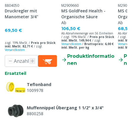
8804050
M2909660
M29096
Druckregler mit
MS GoldFeed Health -
MS Gol
Manometer 3/4"
Organische Säure
Organi
Ab
Ab
106,50 €
68,50
69,50 €
Ab Abnahmemenge von 56 Einheiten
Ab Abnah
/ zzgl. 19% MwSt. /
Preis pro Stück
/ zzgl. 1
inkl. MwSt. 149,94 €
/
zzgl.
inkl. MwS
zzgl. 19% MwSt. /
Preis pro Stück
Versandkosten
/
Bruttopreis: 6,00 €
Versandko
inkl. MwSt. 82,71 €
/
zzgl.
inkl. MwSt. per kg
inkl. MwS
Versandkosten
Produktinformatio
Pr
nen
ne
Ersatzteil
Teflonband
1009978
Muffennippel Übergang 1 1/2" x 3/4"
8800258
Digi Doser Versorgung, PVC, 2,5 m³/Std.