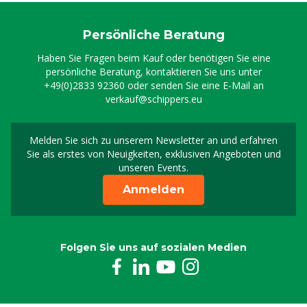
8800261
Persönliche Beratung
Digi Doser Ablauf, PVC, 2,5 m³/Std.
Haben Sie Fragen beim Kauf oder benötigen Sie eine
8800267
persönliche Beratung, kontaktieren Sie uns unter
+49(0)2833 92360
oder senden Sie eine E-Mail an
verkauf@schippers.eu
Pumpenkopf K, Digi Doser Acid
8800430
Melden Sie sich zu unserem Newsletter an und erfahren
Melden Sie sich für uns
Sie als erstes von Neuigkeiten, exklusiven Angeboten und
Ansaugschlauch 4m 4x6 Digi Doser
unseren Events.
8800442
Anmelden
Trockenlaufschutz Acid, 1/2" 4x6
8800445
Folgen Sie uns auf sozialen Medien
Ansaugschlauch 2m 4x6 Digi Doser
8800446