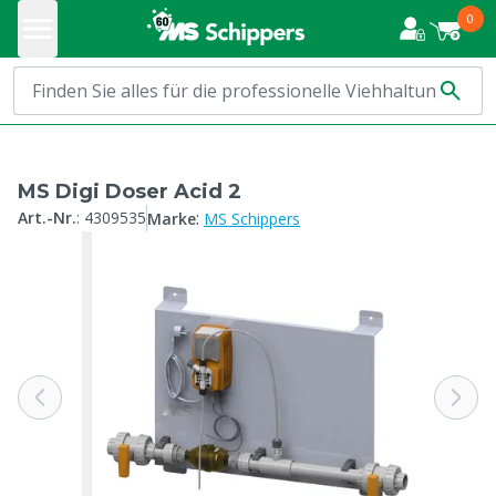
0
MS Digi Doser Acid 2
:
Art.-Nr.
:
4309535
Marke
MS Schippers