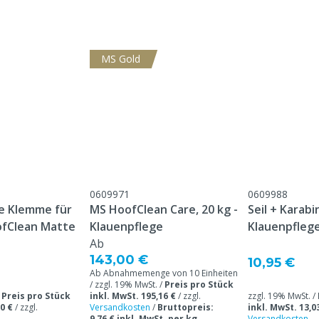
MS Gold
atte & 10x 20 kg
0609971
0609988
ie Klemme für
MS HoofClean Care, 20 kg -
Seil + Karab
ofClean Matte
Klauenpflege
Klauenpfleg
Ab
143,00 €
10,95 €
Ab Abnahmemenge von 10 Einheiten
/ zzgl. 19% MwSt. /
Preis pro Stück
/
Preis pro Stück
inkl. MwSt. 195,16 €
/
zzgl.
zzgl. 19% MwSt. /
0 €
/
zzgl.
Versandkosten
/
Bruttopreis:
inkl. MwSt. 13,0
9,76 € inkl. MwSt. per kg
Versandkosten