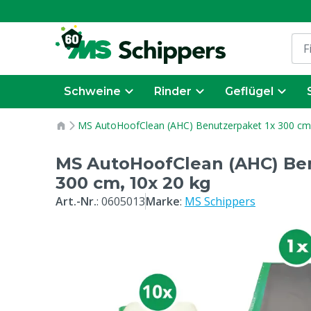
Schweine
Rinder
Geflügel
MS AutoHoofClean (AHC) Benutzerpaket 1x 300 cm,
MS AutoHoofClean (AHC) Ben
300 cm, 10x 20 kg
Art.-Nr.
:
0605013
Marke
:
MS Schippers