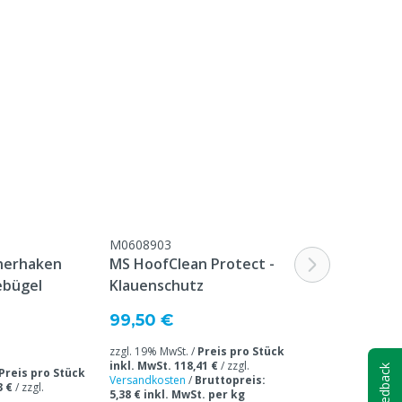
M0608903
M0601166
inerhaken
MS HoofClean Protect -
MS Formades
ebügel
Klauenschutz
Ab
33,00 €
99,50 €
Ab Abnahmemenge 
zzgl. 19% MwSt. /
Preis pro Stück
/ zzgl. 19% MwSt. 
inkl. MwSt. 118,41 €
/
zzgl.
inkl. MwSt. 51,05
Feedback
Preis pro Stück
Versandkosten
/
Bruttopreis:
Versandkosten
/
B
3 €
/
zzgl.
5,38 € inkl. MwSt. per kg
2,32 € inkl. MwSt