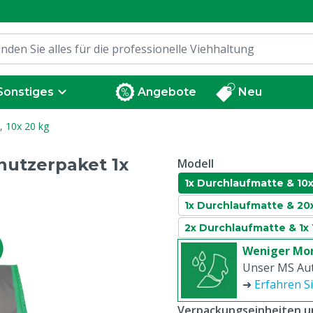
Sonstiges
Angebote
Neu
 10x 20 kg
utzerpaket 1x
Modell
1x Durchlaufmatte & 10x
1x Durchlaufmatte & 20
2x Durchlaufmatte & 1x
Weniger Mor
Unser MS Au
➜
Erfahren S
Verpackungseinheiten un