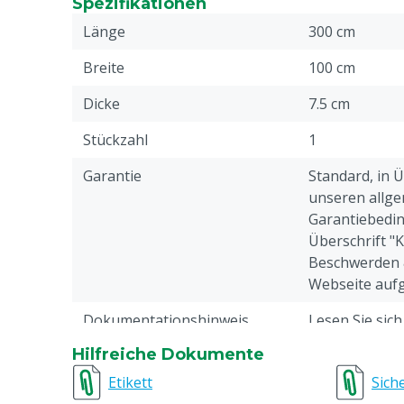
Spezifikationen
Aufwand und besseren Ergebnissen
Länge
300 cm
Einfache Installation und minimale Wartung, k
Klauenbädern
Breite
100 cm
Vollständiges Eintauchen der Klauen für optim
Dicke
7.5 cm
Bequem und stressfrei für die Kühe, ohne Ve
Chemikalien
Stückzahl
1
Schnelle Ergebnisse mit bewährter Wirksamke
Garantie
Standard, in 
unseren allge
Garantiebedin
Überschrift "
Beschwerden 
Webseite aufg
Dokumentationshinweis
Lesen Sie sic
unbedingt di
Hilfreiche Dokumente
durch.
Etikett
Sich
Abschnitt / Bereich
Melkstand