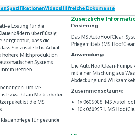
nen
Spezifikationen
Videos
Hilfreiche Dokumente
Zusätzliche Informati
tive Lösung für die
Dosierung
:
 Klauenbädern überflüssig
Das MS AutoHoofClean Syst
 sorgt dafür, dass die
Pflegemittels (MS HoofClean
dass Sie zusätzliche Arbeit
e höhere Milchproduktion
Anwendung
:
 automatischen Systems
Die AutoHoofClean-Pumpe ve
 Ihrem Betrieb
mit einer Mischung aus Was
Abdeckung und Wirksamkeit 
e benötigen, um MS
Zusammensetzung
:
z ist sowohl am Melkroboter
zerpaket ist die MS
1x 0605088, MS AutoHoof
s.
10x 0609971, MS HoofCle
7 Klauenpflege für gesunde
enkrankheiten, mit weniger