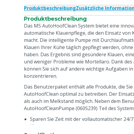
Produktbeschreibung
Zusätzliche Informatio
Produktbeschreibung
Das MS AutoHoofClean System bietet eine innova
automatische Klauenpflege, die den Einsatz von
macht. Die intelligente Pumpe mit Durchlaufmatte
Klauen Ihrer Kühe täglich gepflegt werden, ohne 
haben. Das Ergebnis sind gesündere Klauen, ein
und weniger Probleme wie Mortellaro. Dank des
können Sie sich auf andere wichtige Aufgaben in
konzentrieren.
Das Benutzerpaket enthält alle Produkte, die Si
AutoHoofClean optimal zu betreiben. Der Einsat
als auch im Melkstand möglich. Neben dem Benut
AutoHoofCleanPumpe (0605239) Teil des System
Sparen Sie Zeit mit der vollautomatischer 24/
Klauen
Vorbeugung von Mortellaro und anderen Klau