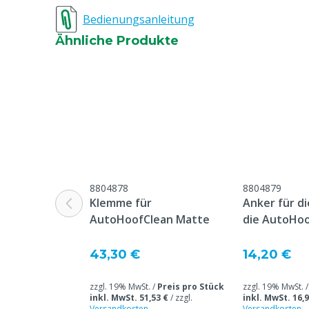
Bedienungsanleitung
Tierarten
Rindvieh
Ähnliche Produkte
Tierartenspezifisch
Milchkühe
Modell
1x Durchlaufm
8804878
8804879
Klemme für
Anker für d
AutoHoofClean Matte
die AutoHo
43,30 €
14,20 €
zzgl. 19% MwSt. /
Preis pro Stück
zzgl. 19% MwSt. 
inkl. MwSt. 51,53 €
/
zzgl.
inkl. MwSt. 16,9
Versandkosten
Versandkosten