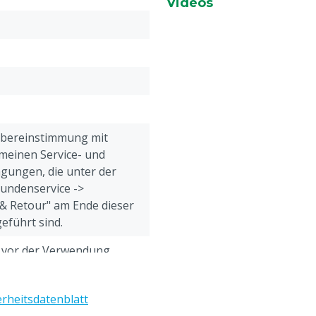
Videos
eine Arbeit mehr mit
ale Pflege
rwendung von scharfen
it
Übereinstimmung mit
meinen Service- und
gungen, die unter der
Kundenservice ->
& Retour" am Ende dieser
eführt sind.
h vor der Verwendung
e Gebrauchsanweisung
erheitsdatenblatt