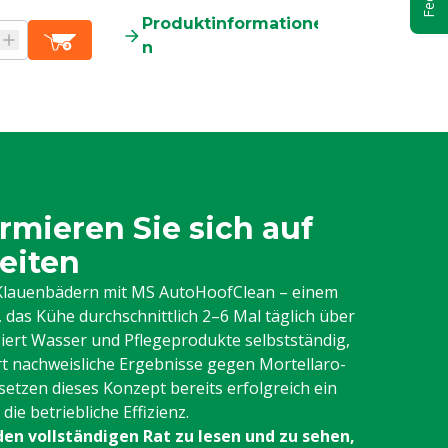
Produktinformatione
Produkti
n
n
rmieren Sie sich auf
eiten
n Klauenbädern mit MS AutoHoofClean – einem
das Kühe durchschnittlich 2–6 Mal täglich über
iert Wasser und Pflegeprodukte selbstständig,
rt nachweisliche Ergebnisse gegen Mortellaro-
setzen dieses Konzept bereits erfolgreich ein
ie betriebliche Effizienz.
den vollständigen Rat zu lesen und zu sehen,