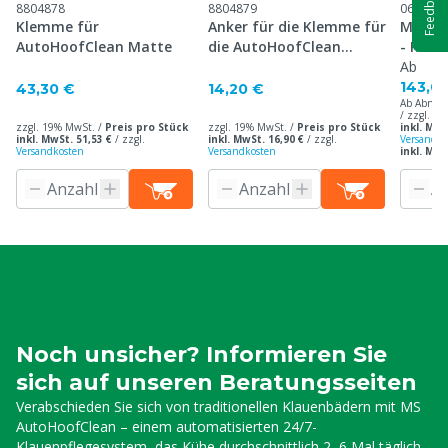
Feedback
8804878
8804879
060997
Klemme für
Anker für die Klemme für
MS Hoo
AutoHoofClean Matte
die AutoHoofClean
- Klau
Matte
Ab
143,0
43,30 €
14,20 €
Ab Abnah
/ zzgl. 1
zzgl. 19% MwSt. /
Preis pro Stück
zzgl. 19% MwSt. /
Preis pro Stück
inkl. MwS
inkl. MwSt. 51,53 €
/
zzgl.
inkl. MwSt. 16,90 €
/
zzgl.
Versandko
Versandkosten
Versandkosten
inkl. MwS
Noch unsicher? Informieren Sie
sich auf unseren Beratungsseiten
Verabschieden Sie sich von traditionellen Klauenbädern mit MS
AutoHoofClean – einem automatisierten 24/7-
Klauenpflegesystem, das Kühe durchschnittlich 2–6 Mal täglich