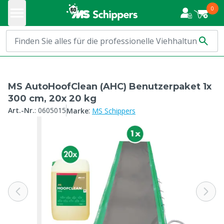
0
MS AutoHoofClean (AHC) Benutzerpaket 1x
300 cm, 20x 20 kg
:
Art.-Nr.
:
0605015
Marke
MS Schippers