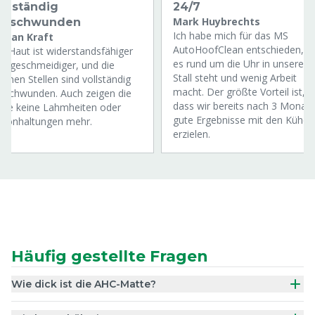
ollständig
24/7
Mark Huybrechts
erschwunden
Ich habe mich für das MS
orian Kraft
AutoHoofClean entschieden, we
e Haut ist widerstandsfähiger
es rund um die Uhr in unserem
d geschmeidiger, und die
Stall steht und wenig Arbeit
fenen Stellen sind vollständig
macht. Der größte Vorteil ist,
rschwunden. Auch zeigen die
dass wir bereits nach 3 Monat
ere keine Lahmheiten oder
gute Ergebnisse mit den Kühen
chonhaltungen mehr.
erzielen.
Häufig gestellte Fragen
Wie dick ist die AHC-Matte?