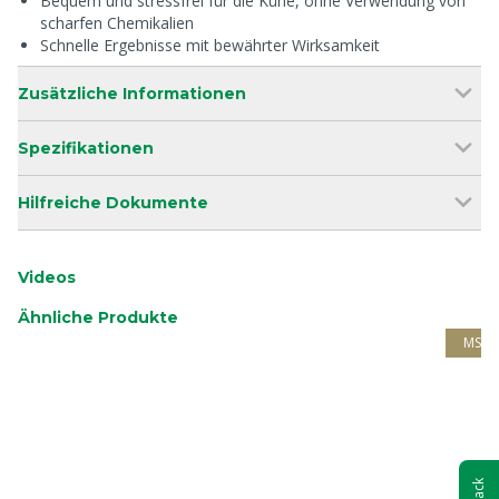
Bequem und stressfrei für die Kühe, ohne Verwendung von
scharfen Chemikalien
Schnelle Ergebnisse mit bewährter Wirksamkeit
Zusätzliche Informationen
Spezifikationen
Hilfreiche Dokumente
Videos
Ähnliche Produkte
MS G