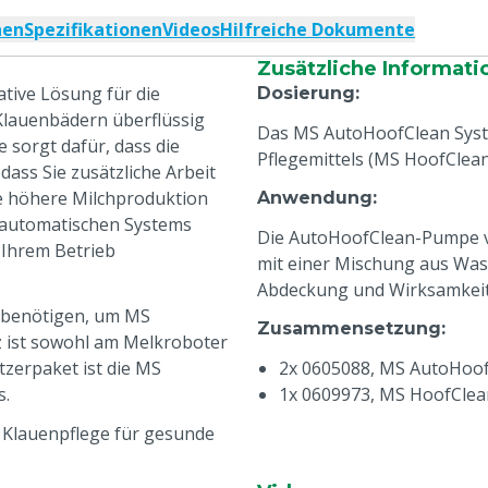
nen
Spezifikationen
Videos
Hilfreiche Dokumente
Zusätzliche Informati
tive Lösung für die
Dosierung
:
 Klauenbädern überflüssig
Das MS AutoHoofClean Syst
 sorgt dafür, dass die
Pflegemittels (MS HoofClean
dass Sie zusätzliche Arbeit
e höhere Milchproduktion
Anwendung
:
 automatischen Systems
Die AutoHoofClean-Pumpe ve
 Ihrem Betrieb
mit einer Mischung aus Was
Abdeckung und Wirksamkeit 
e benötigen, um MS
Zusammensetzung
:
z ist sowohl am Melkroboter
zerpaket ist die MS
2x 0605088, MS AutoHoof
s.
1x 0609973, MS HoofClea
7 Klauenpflege für gesunde
enkrankheiten, mit weniger