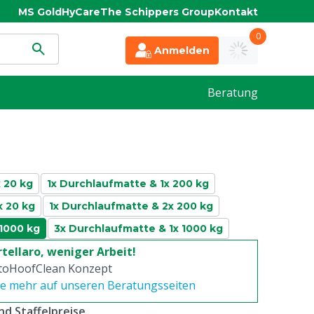
MS Gold
HyCare
The Schippers Group
Kontakt
0
Anmelden
Beratung
 20 kg
1x Durchlaufmatte & 1x 200 kg
x 20 kg
1x Durchlaufmatte & 2x 200 kg
 1000 kg
3x Durchlaufmatte & 1x 1000 kg
tellaro, weniger Arbeit!
toHoofClean Konzept
ie mehr auf unseren Beratungsseiten
d Staffelpreise