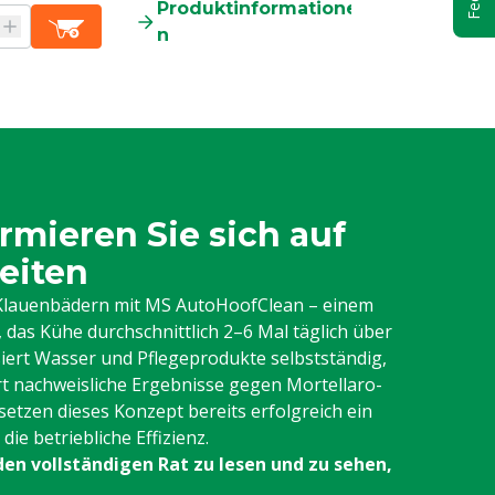
Produktinformatione
Produkti
n
n
rmieren Sie sich auf
eiten
n Klauenbädern mit MS AutoHoofClean – einem
das Kühe durchschnittlich 2–6 Mal täglich über
iert Wasser und Pflegeprodukte selbstständig,
rt nachweisliche Ergebnisse gegen Mortellaro-
setzen dieses Konzept bereits erfolgreich ein
ie betriebliche Effizienz.
den vollständigen Rat zu lesen und zu sehen,