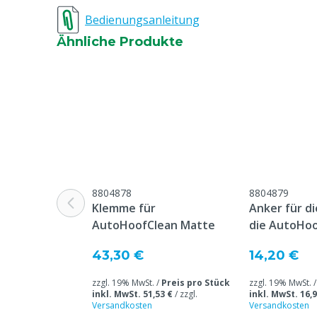
Bedienungsanleitung
Tierarten
Rindvieh
Ähnliche Produkte
Tierartenspezifisch
Milchkühe
Modell
2x Durchlaufm
8804878
8804879
Klemme für
Anker für d
AutoHoofClean Matte
die AutoHo
43,30 €
14,20 €
zzgl. 19% MwSt. /
Preis pro Stück
zzgl. 19% MwSt. 
inkl. MwSt. 51,53 €
/
zzgl.
inkl. MwSt. 16,9
Versandkosten
Versandkosten