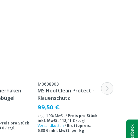
M0608903
M0601166
inerhaken
MS HoofClean Protect -
MS Formades
ebügel
Klauenschutz
Ab
33,00 €
99,50 €
Ab Abnahmemenge 
zzgl. 19% MwSt. /
Preis pro Stück
/ zzgl. 19% MwSt. 
inkl. MwSt. 118,41 €
/
zzgl.
inkl. MwSt. 51,05
Preis pro Stück
Versandkosten
/
Bruttopreis:
Versandkosten
/
B
Feedback
3 €
/
zzgl.
5,38 € inkl. MwSt. per kg
2,32 € inkl. MwSt