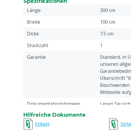
Spezifikationen
Aufwand und besseren Ergebnissen
Länge
300 cm
Einfache Installation und minimale Wartung, k
Klauenbädern
Breite
100 cm
Vollständiges Eintauchen der Klauen für optim
Dicke
7.5 cm
Bequem und stressfrei für die Kühe, ohne Ve
Chemikalien
Stückzahl
1
Schnelle Ergebnisse mit bewährter Wirksamke
Garantie
Standard, in 
unseren allge
Garantiebedin
Überschrift "
Beschwerden 
Webseite aufg
Dokumentationshinweis
Lesen Sie sic
unbedingt di
Hilfreiche Dokumente
durch.
Etikett
Sich
Abschnitt / Bereich
Melkstand