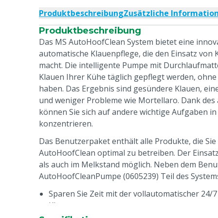
Produktbeschreibung
Zusätzliche Informatio
Produktbeschreibung
Das MS AutoHoofClean System bietet eine innova
automatische Klauenpflege, die den Einsatz von
macht. Die intelligente Pumpe mit Durchlaufmatte
Klauen Ihrer Kühe täglich gepflegt werden, ohne 
haben. Das Ergebnis sind gesündere Klauen, ein
und weniger Probleme wie Mortellaro. Dank des
können Sie sich auf andere wichtige Aufgaben in
konzentrieren.
Das Benutzerpaket enthält alle Produkte, die Si
AutoHoofClean optimal zu betreiben. Der Einsat
als auch im Melkstand möglich. Neben dem Benut
AutoHoofCleanPumpe (0605239) Teil des System
Sparen Sie Zeit mit der vollautomatischer 24/
Klauen
Vorbeugung von Mortellaro und anderen Klau