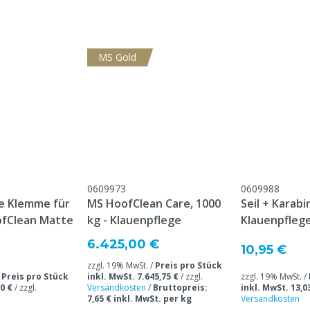
MS Gold
atte & 1x 1000 kg
0609973
0609988
ie Klemme für
MS HoofClean Care, 1000
Seil + Karab
ofClean Matte
kg - Klauenpflege
Klauenpfleg
6.425,00 €
10,95 €
zzgl. 19% MwSt. /
Preis pro Stück
/
Preis pro Stück
inkl. MwSt. 7.645,75 €
/
zzgl.
zzgl. 19% MwSt. /
0 €
/
zzgl.
Versandkosten
/
Bruttopreis:
inkl. MwSt. 13,0
7,65 € inkl. MwSt. per kg
Versandkosten