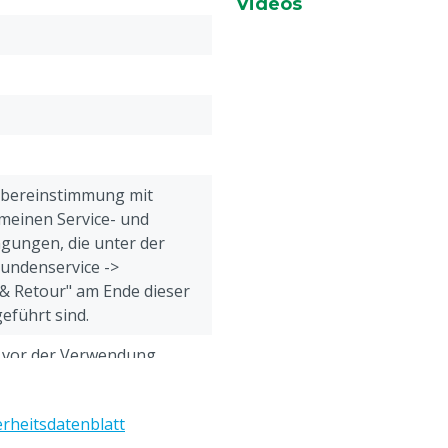
Videos
eine Arbeit mehr mit
ale Pflege
rwendung von scharfen
it
Übereinstimmung mit
meinen Service- und
gungen, die unter der
Kundenservice ->
& Retour" am Ende dieser
eführt sind.
h vor der Verwendung
e Gebrauchsanweisung
erheitsdatenblatt