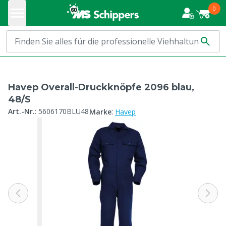
0
Havep Overall-Druckknöpfe 2096 blau,
48/S
:
Art.-Nr.
:
5606170BLU48
Marke
Havep