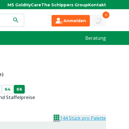
MS Gold
HyCare
The Schippers Group
Kontakt
0
Anmelden
Beratung
e)
64
66
d Staffelpreise
144 Stück pro Palette