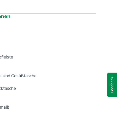
onen
fleiste
pe und Gesäßtasche
Feedback
cktasche
mall)