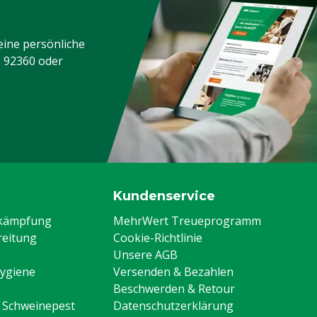
alls
eine persönliche
3 92360
oder
Kundenservice
ekämpfung
MehrWert Treueprogramm
eitung
Cookie-Richtlinie
Unsere AGB
Hygiene
Versenden & Bezahlen
Beschwerden & Retour
n Schweinepest
Datenschutzerklärung