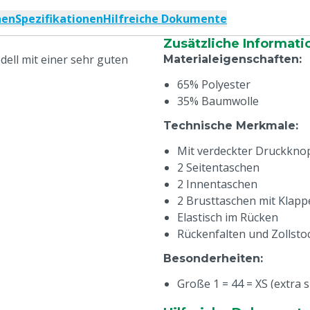
nen
Spezifikationen
Hilfreiche Dokumente
Zusätzliche Informati
dell mit einer sehr guten
Materialeigenschaften
:
65% Polyester
35% Baumwolle
Technische Merkmale
:
Mit verdeckter Druckknop
2 Seitentaschen
2 Innentaschen
2 Brusttaschen mit Klap
Elastisch im Rücken
Rückenfalten und Zollsto
Besonderheiten
:
Große 1 = 44 = XS (extra s
Große 2 = 48 = S (small)