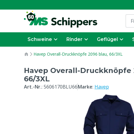
Schweine
Rinder
Geflügel
Havep Overall-Druckknöpfe 2096 blau, 66/3XL
Havep Overall-Druckknöpfe 
66/3XL
Art.-Nr.
:
5606170BLU66
Marke
:
Havep