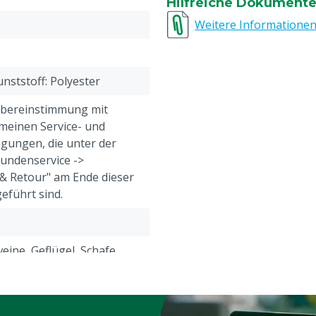
Hilfreiche Dokument
Große 3 = 52 = M (mediu
Große 4 = 56 = L (large)
Weitere Informatione
Große 5 = 60 = XL (extra l
Große 6 = 64 = XXL (extra 
Große 7 = 68 = 3XL (extra 
nststoff: Polyester
Übereinstimmung mit
meinen Service- und
gungen, die unter der
Kundenservice ->
& Retour" am Ende dieser
eführt sind.
eine, Geflügel, Schafe,
e