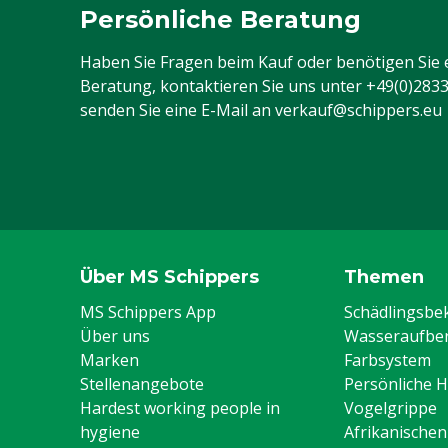
Tuchgewicht
245 g/m²
Persönliche Beratung
Typ Overalls
Standard-Over
Haben Sie Fragen beim Kauf oder benötigen Sie 
Beratung, kontaktieren Sie uns unter
+49(0)283
Farbe
Blau (Marine)
senden Sie eine E-Mail an
verkauf@schippers.eu
Größe
66
Über MS Schippers
Themen
MS Schippers App
Schädlingsb
Über uns
Wasseraufber
Marken
Farbsystem
Stellenangebote
Persönliche 
Hardest working people in
Vogelgrippe
hygiene
Afrikanische