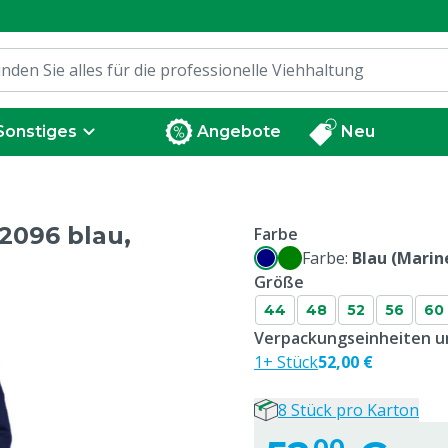
Sonstiges
Angebote
Neu
2096 blau,
Farbe
Farbe:
Blau (Marin
Größe
44
48
52
56
60
Verpackungseinheiten un
1+ Stück
52,00 €
8 Stück pro Karton
00