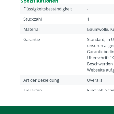
Spezifikationen
Flüssigkeitsbeständigkeit
-
Stückzahl
1
Material
Baumwolle, Ku
Garantie
Standard, in 
unseren allge
Garantiebedin
Überschrift "
Beschwerden 
Webseite aufg
Art der Bekleidung
Overalls
Tierarten
Rindvieh, Schw
Ziegen, Ander
Verschluss
Knopf