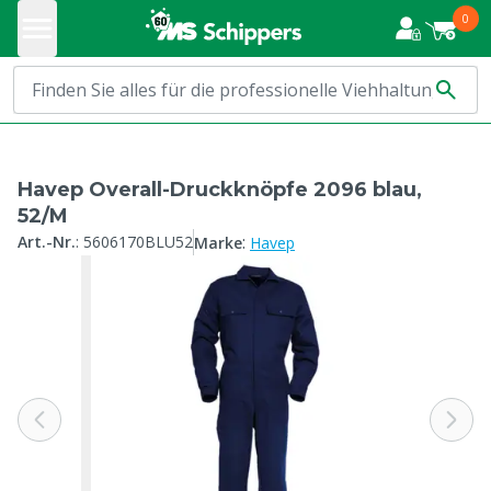
0
Havep Overall-Druckknöpfe 2096 blau,
52/M
:
Art.-Nr.
:
5606170BLU52
Marke
Havep