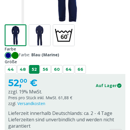
Farbe
Farbe:
Blau (Marine)
Größe
44
48
52
56
60
64
66
52,
€
00
Auf Lager
zzgl. 19% MwSt.
Preis pro Stück inkl. MwSt. 61,88 €
zzgl.
Versandkosten
Lieferzeit innerhalb Deutschlands: ca. 2 - 4 Tage
Lieferzeiten sind unverbindlich und werden nicht
garantiert