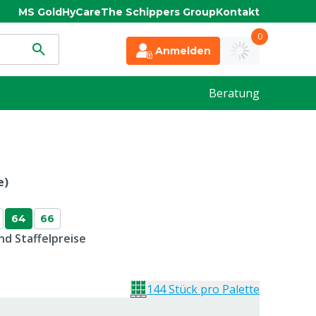
MS Gold
HyCare
The Schippers Group
Kontakt
0
Anmelden
Beratung
e)
64
66
d Staffelpreise
144 Stück pro Palette