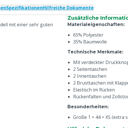
nen
Spezifikationen
Hilfreiche Dokumente
Zusätzliche Informati
dell mit einer sehr guten
Materialeigenschaften
:
65% Polyester
35% Baumwolle
Technische Merkmale
:
Mit verdeckter Druckknop
2 Seitentaschen
2 Innentaschen
2 Brusttaschen mit Klap
Elastisch im Rücken
Rückenfalten und Zollsto
Besonderheiten
:
Große 1 = 44 = XS (extra s
Große 2 = 48 = S (small)