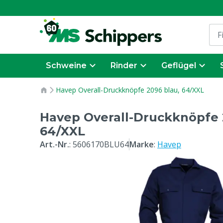
Schweine
Rinder
Geflügel
Havep Overall-Druckknöpfe 2096 blau, 64/XXL
Havep Overall-Druckknöpfe 
64/XXL
Art.-Nr.
:
5606170BLU64
Marke
:
Havep