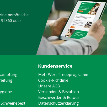
alls
eine persönliche
3 92360
oder
Kundenservice
ekämpfung
MehrWert Treueprogramm
eitung
Cookie-Richtlinie
Unsere AGB
Hygiene
Versenden & Bezahlen
Beschwerden & Retour
n Schweinepest
Datenschutzerklärung