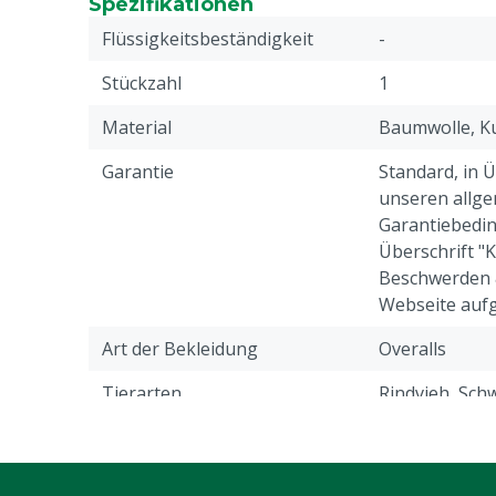
Spezifikationen
Flüssigkeitsbeständigkeit
-
Stückzahl
1
Material
Baumwolle, Ku
Garantie
Standard, in 
unseren allge
Garantiebedin
Überschrift "
Beschwerden 
Webseite aufg
Art der Bekleidung
Overalls
Tierarten
Rindvieh, Schw
Ziegen, Ander
Verschluss
Knopf