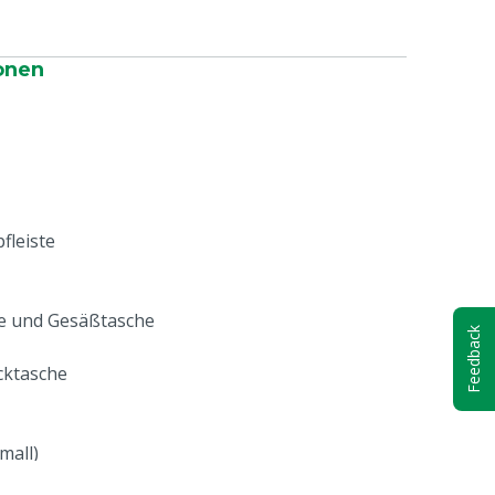
onen
fleiste
pe und Gesäßtasche
Feedback
cktasche
mall)