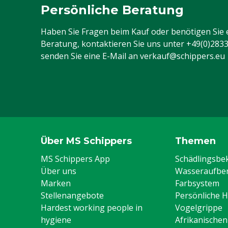
Tuchgewicht
245 g/m²
Persönliche Beratung
Typ Overalls
Standard-Over
Haben Sie Fragen beim Kauf oder benötigen Sie 
Beratung, kontaktieren Sie uns unter
+49(0)283
Farbe
Blau (Marine)
senden Sie eine E-Mail an
verkauf@schippers.eu
Größe
64
Über MS Schippers
Themen
MS Schippers App
Schädlingsb
Über uns
Wasseraufber
Marken
Farbsystem
Stellenangebote
Persönliche 
Hardest working people in
Vogelgrippe
hygiene
Afrikanische