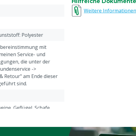
Hilfreiche Dokument
Große 3 = 52 = M (mediu
Große 4 = 56 = L (large)
Weitere Informatione
Große 5 = 60 = XL (extra l
Große 6 = 64 = XXL (extra 
Große 7 = 68 = 3XL (extra 
nststoff: Polyester
Übereinstimmung mit
meinen Service- und
gungen, die unter der
Kundenservice ->
& Retour" am Ende dieser
eführt sind.
eine, Geflügel, Schafe,
e