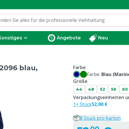
Sonstiges
Angebote
Neu
2096 blau,
Farbe
Farbe:
Blau (Marin
Größe
44
48
52
56
60
Verpackungseinheiten un
1+ Stück
52,00 €
8 Stück pro Karton
00