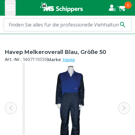
0
Havep Melkeroverall Blau, Größe 50
:
Art.-Nr.
:
5607110S50
Marke
Havep