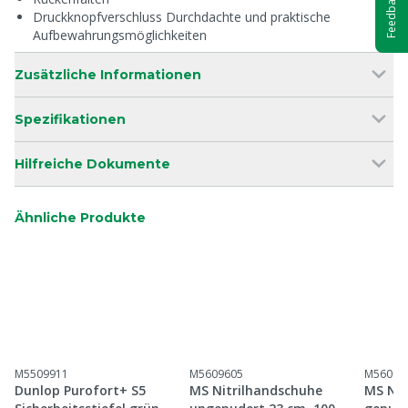
Feedback
Druckknopfverschluss Durchdachte und praktische
Aufbewahrungsmöglichkeiten
Zusätzliche Informationen
Spezifikationen
Hilfreiche Dokumente
Ähnliche Produkte
M5509911
M5609605
M56096
Dunlop Purofort+ S5
MS Nitrilhandschuhe
MS Nit