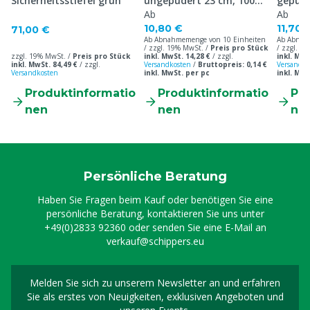
Sicherheitsstiefel grün
ungepudert 23 cm, 100
gepude
Stück
Ab
Stück
Ab
10,80 €
11,70 
71,00 €
Ab Abnahmemenge von 10 Einheiten
Ab Abnah
/ zzgl. 19% MwSt. /
Preis pro Stück
/ zzgl. 1
zzgl. 19% MwSt. /
Preis pro Stück
inkl. MwSt. 14,28 €
/
zzgl.
inkl. MwS
inkl. MwSt. 84,49 €
/
zzgl.
Versandkosten
/
Bruttopreis: 0,14 €
Versandko
Versandkosten
inkl. MwSt. per pc
inkl. MwS
Produktinformatio
Produktinformatio
Pr
nen
nen
ne
Persönliche Beratung
Haben Sie Fragen beim Kauf oder benötigen Sie eine
persönliche Beratung, kontaktieren Sie uns unter
+49(0)2833 92360
oder senden Sie eine E-Mail an
verkauf@schippers.eu
Melden Sie sich zu unserem Newsletter an und erfahren
Melden Sie sich für uns
Sie als erstes von Neuigkeiten, exklusiven Angeboten und