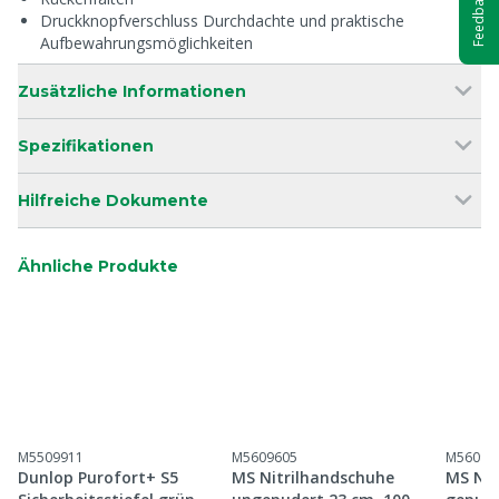
Feedback
Druckknopfverschluss Durchdachte und praktische
Aufbewahrungsmöglichkeiten
Zusätzliche Informationen
Spezifikationen
Hilfreiche Dokumente
Ähnliche Produkte
M5509911
M5609605
M56096
Dunlop Purofort+ S5
MS Nitrilhandschuhe
MS Nit