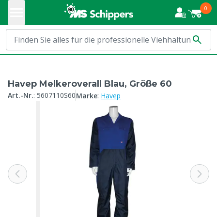
0
Havep Melkeroverall Blau, Größe 60
:
Art.-Nr.
:
5607110S60
Marke
Havep