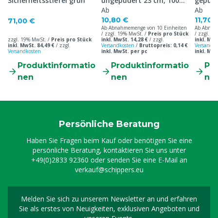
Sicherheitsstiefel grün
ungepudert 23 cm, 100
gepude
Stück
Ab
Stück
Ab
10,80 €
11,70 
71,00 €
Ab Abnahmemenge von 10 Einheiten
Ab Abnah
/ zzgl. 19% MwSt. /
Preis pro Stück
/ zzgl. 1
zzgl. 19% MwSt. /
Preis pro Stück
inkl. MwSt. 14,28 €
/
zzgl.
inkl. MwS
inkl. MwSt. 84,49 €
/
zzgl.
Versandkosten
/
Bruttopreis: 0,14 €
Versandko
Versandkosten
inkl. MwSt. per pc
inkl. MwS
Produktinformatio
Produktinformatio
Pr
nen
nen
ne
Persönliche Beratung
Haben Sie Fragen beim Kauf oder benötigen Sie eine
persönliche Beratung, kontaktieren Sie uns unter
+49(0)2833 92360
oder senden Sie eine E-Mail an
verkauf@schippers.eu
Melden Sie sich zu unserem Newsletter an und erfahren
Melden Sie sich für uns
Sie als erstes von Neuigkeiten, exklusiven Angeboten und