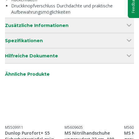
Feedback
Druckknopfverschluss Durchdachte und praktische
Aufbewahrungsmöglichkeiten
Zusätzliche Informationen
Spezifikationen
Hilfreiche Dokumente
Ähnliche Produkte
M5509911
M5609605
M56096
Dunlop Purofort+ S5
MS Nitrilhandschuhe
MS Nit