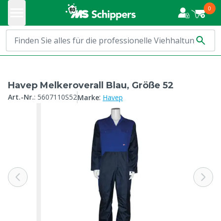
0
Havep Melkeroverall Blau, Größe 52
:
Art.-Nr.
:
5607110S52
Marke
Havep