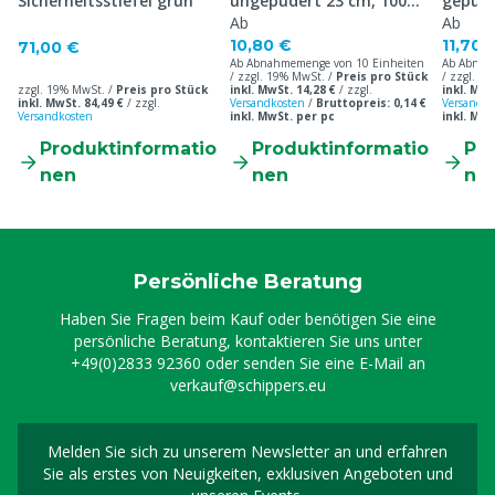
Sicherheitsstiefel grün
ungepudert 23 cm, 100
gepude
Stück
Ab
Stück
Ab
10,80 €
11,70 
71,00 €
Ab Abnahmemenge von 10 Einheiten
Ab Abnah
/ zzgl. 19% MwSt. /
Preis pro Stück
/ zzgl. 1
zzgl. 19% MwSt. /
Preis pro Stück
inkl. MwSt. 14,28 €
/
zzgl.
inkl. MwS
inkl. MwSt. 84,49 €
/
zzgl.
Versandkosten
/
Bruttopreis: 0,14 €
Versandko
Versandkosten
inkl. MwSt. per pc
inkl. MwS
Produktinformatio
Produktinformatio
Pr
nen
nen
ne
Persönliche Beratung
Haben Sie Fragen beim Kauf oder benötigen Sie eine
persönliche Beratung, kontaktieren Sie uns unter
+49(0)2833 92360
oder senden Sie eine E-Mail an
verkauf@schippers.eu
Melden Sie sich zu unserem Newsletter an und erfahren
Melden Sie sich für uns
Sie als erstes von Neuigkeiten, exklusiven Angeboten und