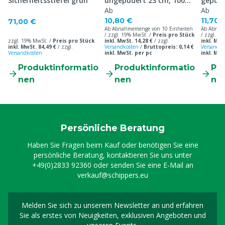
Sicherheitsstiefel grün
ungepudert 23 cm, 100
gepude
Stück
Ab
Stück
Ab
10,80 €
11,70 
71,00 €
Ab Abnahmemenge von 10 Einheiten
Ab Abnah
/ zzgl. 19% MwSt. /
Preis pro Stück
/ zzgl. 1
zzgl. 19% MwSt. /
Preis pro Stück
inkl. MwSt. 14,28 €
/
zzgl.
inkl. MwS
inkl. MwSt. 84,49 €
/
zzgl.
Versandkosten
/
Bruttopreis: 0,14 €
Versandko
Versandkosten
inkl. MwSt. per pc
inkl. MwS
Produktinformatio
Produktinformatio
Pr
nen
nen
ne
Persönliche Beratung
Haben Sie Fragen beim Kauf oder benötigen Sie eine
persönliche Beratung, kontaktieren Sie uns unter
+49(0)2833 92360
oder senden Sie eine E-Mail an
verkauf@schippers.eu
Melden Sie sich zu unserem Newsletter an und erfahren
Melden Sie sich für uns
Sie als erstes von Neuigkeiten, exklusiven Angeboten und