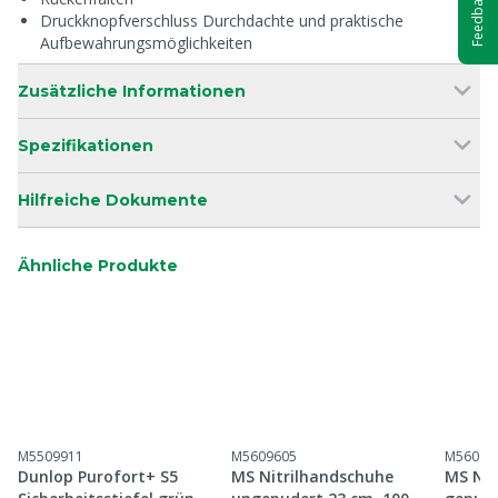
Feedback
Druckknopfverschluss Durchdachte und praktische
Aufbewahrungsmöglichkeiten
Zusätzliche Informationen
Spezifikationen
Hilfreiche Dokumente
Ähnliche Produkte
M5509911
M5609605
M56096
Dunlop Purofort+ S5
MS Nitrilhandschuhe
MS Nit