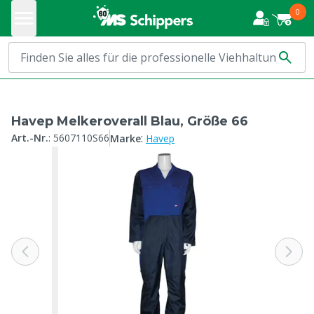
0
Havep Melkeroverall Blau, Größe 66
:
Art.-Nr.
:
5607110S66
Marke
Havep