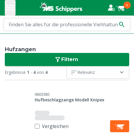
0
Hufzangen
Filtern
Ergebnisse
1
-
4
von
4
Relevanz
0603380
Hufbeschlagzange Modell Knipex
Vergleichen