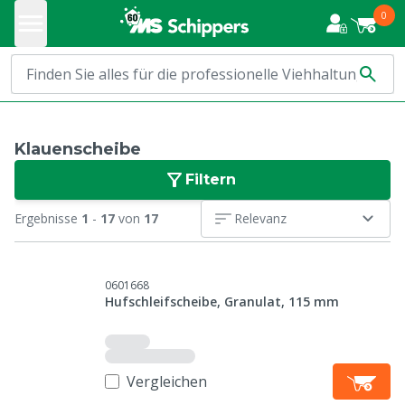
0
Klauenscheibe
Filtern
Ergebnisse
1
-
17
von
17
Relevanz
0601668
Hufschleifscheibe, Granulat, 115 mm
Vergleichen