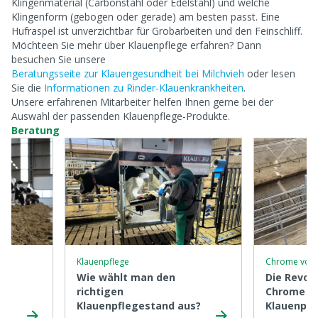
Klingenmaterial (Carbonstahl oder Edelstahl) und welche
Klingenform (gebogen oder gerade) am besten passt. Eine
Hufraspel ist unverzichtbar für Grobarbeiten und den Feinschliff.
Möchteen Sie mehr über Klauenpflege erfahren? Dann
besuchen Sie unsere
Beratungsseite zur Klauengesundheit bei Milchvieh
oder lesen
Sie die
Informationen zu Rinder-Klauenkrankheiten
.
Unsere erfahrenen Mitarbeiter helfen Ihnen gerne bei der
Auswahl der passenden Klauenpflege-Produkte.
Beratung
Klauenpflege
Chrome von 
Wie wählt man den
Die Revol
richtigen
Chrome
Klauenpflegestand aus?
Klauenpfl