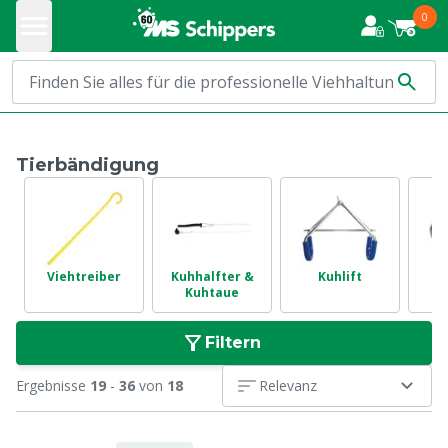
0
Tierbändigung
Viehtreiber
Kuhhalfter &
Kuhlift
N
Kuhtaue
Filtern
Ergebnisse
19
-
36
von
18
Relevanz