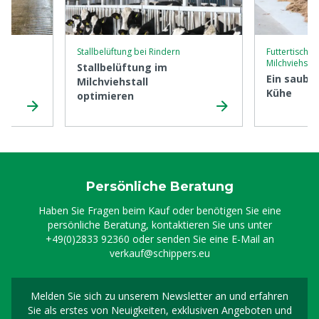
Stallbelüftung bei Rindern
Futtertischb
Milchviehstal
Stallbelüftung im
Ein sauber
Milchviehstall
le
Kühe
optimieren
Persönliche Beratung
Haben Sie Fragen beim Kauf oder benötigen Sie eine
persönliche Beratung, kontaktieren Sie uns unter
+49(0)2833 92360
oder senden Sie eine E-Mail an
verkauf@schippers.eu
Melden Sie sich zu unserem Newsletter an und erfahren
Melden Sie sich für uns
Sie als erstes von Neuigkeiten, exklusiven Angeboten und