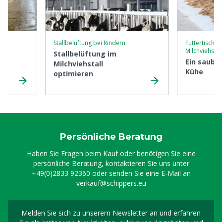
Stallbelüftung bei Rindern
Futtertischb
Milchviehstal
Stallbelüftung im
Ein sauber
Milchviehstall
le
Kühe
optimieren
Persönliche Beratung
Haben Sie Fragen beim Kauf oder benötigen Sie eine
persönliche Beratung, kontaktieren Sie uns unter
+49(0)2833 92360
oder senden Sie eine E-Mail an
verkauf@schippers.eu
Melden Sie sich zu unserem Newsletter an und erfahren
Melden Sie sich für uns