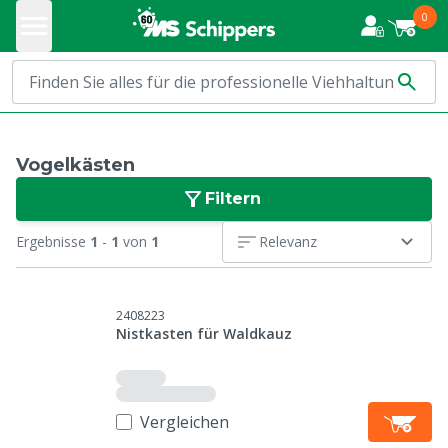
0
Vogelkästen
Filtern
Ergebnisse
1
-
1
von
1
Relevanz
2408223
Nistkasten für Waldkauz
Vergleichen