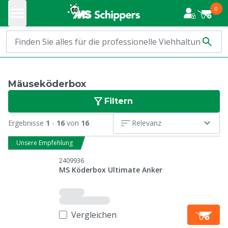
0
Mäuseköderbox
Filtern
Ergebnisse
1
-
16
von
16
Relevanz
Unsere Empfehlung
2409936
MS Köderbox Ultimate Anker
Vergleichen