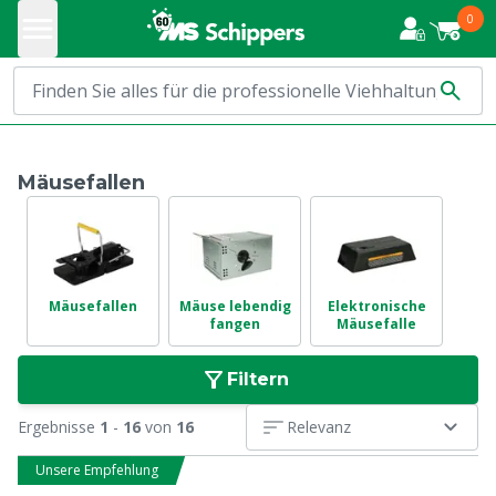
0
Mäusefallen
Mäusefallen
Mäuse lebendig
Elektronische
fangen
Mäusefalle
Filtern
Ergebnisse
1
-
16
von
16
Relevanz
Unsere Empfehlung