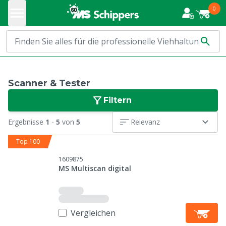
0
Scanner & Tester
Filtern
Ergebnisse
1
-
5
von
5
Relevanz
Top 100
1609875
MS Multiscan digital
Vergleichen