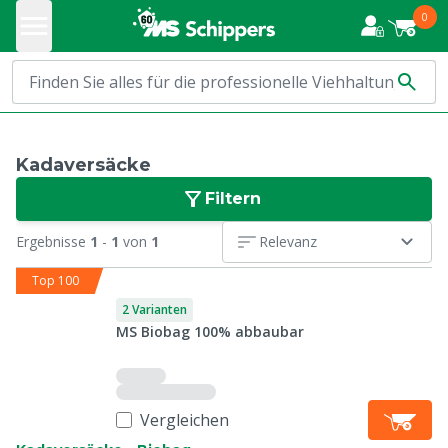
0
Kadaversäcke
Filtern
Ergebnisse
1
-
1
von
1
Relevanz
Top 100
2 Varianten
MS Biobag 100% abbaubar
Vergleichen