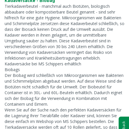
Kadaversäcke - Biobag
Tierkadaverbeutel - manchmal auch Biotüten, biologisch
abbaubare oder kompostierbare Beutel genannt - sind sehr
hilfreich für eine gute Hygiene. Mikroorganismen wie Bakterien
und Schimmelpilze zersetzen diese Kadaverbeutel schließlich, so
dass der Biosack keinen Druck auf die Umwelt ausübt. Die
Kadaver werden in ihnen gelagert, um die unmittelbare
Umgebung sauber zu halten. Diese Kadaverbeutel sind in
verschiedenen Größen von 30 bis 240 Litern erhältlich. Die
Verwendung von Kadaversäcken verringert das Risiko von
Infektionen und Krankheitsübertragungen erheblich.
Kadaversäcke bei MS Schippers erhältlich
Biobags
Der Biobag wird schließlich von Mikroorganismen wie Bakterien
und Schimmelpilzen abgebaut werden. Auf diese Weise sind die
Biotüten nicht schädlich für die Umwelt. Der Biobeutel für
Container ist in 30L- und 60L-Beuteln erhältlich. Dadurch eignet
sich der Biobag für die Verwendung in Kombination mit
Containern und Eimern.
Wenn Sie auf der Suche nach den perfekten Kadaversäcken für
die Lagerung Ihrer Tierabfälle oder Kadaver sind, können Sie
diese einfach im Webshop von MS Schippers bestellen. Die
Tierkadaversäcke werden oft auf 10 Rollen geliefert, so dass Sie