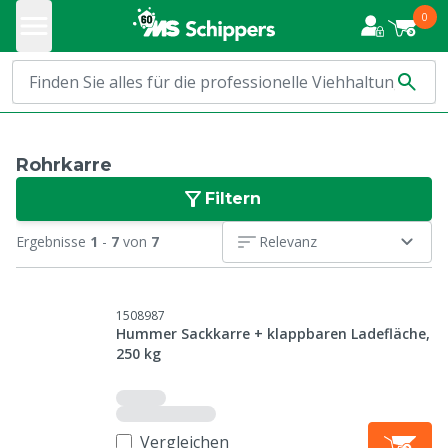
0
Rohrkarre
Filtern
Ergebnisse
1
-
7
von
7
Relevanz
1508987
Hummer Sackkarre + klappbaren Ladefläche,
250 kg
Vergleichen