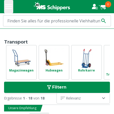
0
Transport
Magazinwagen
Hubwagen
Rohrkarre
S
Tran
Filtern
Ergebnisse
1
-
18
von
18
Relevanz
Unsere Empfehlung