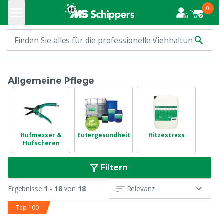
0
Allgemeine Pflege
Hufmesser &
Eutergesundheit
Hitzestress
Hufscheren
Filtern
Ergebnisse
1
-
18
von
18
Relevanz
Top 100