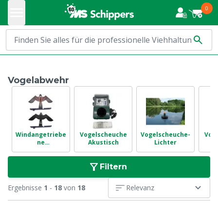
0
Vogelabwehr
Windangetriebe
Vogelscheuche
Vogelscheuche-
Vog
ne
Akustisch
Lichter
Vogelscheuche
Filtern
Ergebnisse
1
-
18
von
18
Relevanz