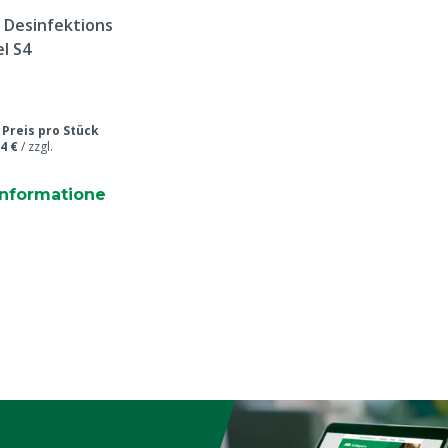
e Desinfektions
l S4
/
Preis pro Stück
4 €
/
zzgl.
informatione