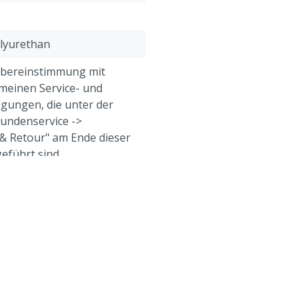
olyurethan
Übereinstimmung mit
meinen Service- und
gungen, die unter der
Kundenservice ->
& Retour" am Ende dieser
eführt sind.
eine, Geflügel, Schafe,
e