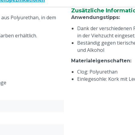
Zusätzliche Informati
g aus Polyurethan, in dem
Anwendungstipps
:
Dank der verschiedenen 
arben erhältlich.
in der Viehzucht eingese
Beständig gegen tierisch
und Alkohol
Materialeigenschaften
:
Clog: Polyurethan
Einlegesohle: Kork mit L
age