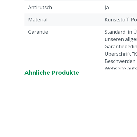
Antirutsch
Ja
Material
Kunststoff: P
Garantie
Standard, in 
unseren allge
Garantiebedin
Überschrift "
Beschwerden 
Webseite aufg
Ähnliche Produkte
Tierarten
Rindvieh, Schw
Ziegen, Ander
Stahlkappe
Nein
Profil-Schuhe
Ja
Farbe
Blau