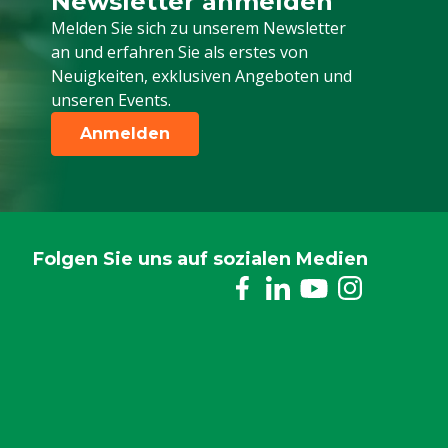
Newsletter anmelden
Melden Sie sich für unseren Newsletter a
Melden Sie sich zu unserem Newsletter
an und erfahren Sie als erstes von
Neuigkeiten, exklusiven Angeboten und
unseren Events.
Anmelden
Folgen Sie uns auf sozialen Medien