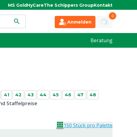
MS Gold
HyCare
The Schippers Group
Kontakt
0
Anmelden
Beratung
41
42
43
44
45
46
47
48
d Staffelpreise
150 Stück pro Palette