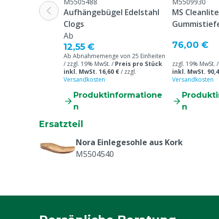
Schuhgröße
37
M5505488
M5509930
Aufhängebügel Edelstahl
MS Cleanlit
Clogs
Gummistiefe
Ab
76,00 €
12,55 €
Ab Abnahmemenge von 25 Einheiten
/ zzgl. 19% MwSt. /
Preis pro Stück
zzgl. 19% MwSt. 
inkl. MwSt. 16,60 €
/
zzgl.
inkl. MwSt. 90,4
Versandkosten
Versandkosten
Produktinformatione
Produkt
n
n
Ersatzteil
Nora Einlegesohle aus Kork
M5504540