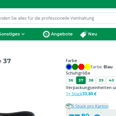
Sonstiges
Angebote
Neu
e 37
Farbe
Farbe:
Blau
Schuhgröße
36
37
38
39
40
Verpackungseinheiten un
1+ Stück
33,80 €
5 Stück pro Karton
80