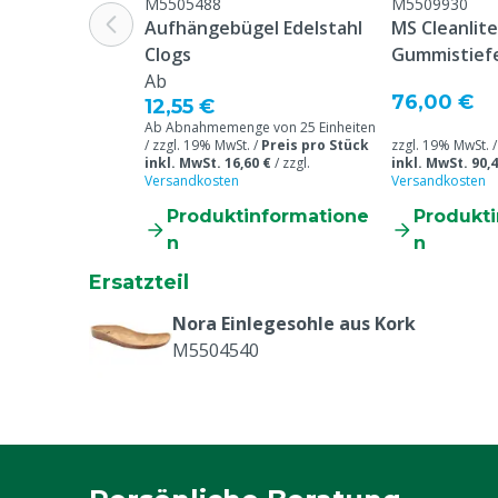
Schuhgröße
38
M5505488
M5509930
Aufhängebügel Edelstahl
MS Cleanlit
Clogs
Gummistiefe
Ab
76,00 €
12,55 €
Ab Abnahmemenge von 25 Einheiten
/ zzgl. 19% MwSt. /
Preis pro Stück
zzgl. 19% MwSt. 
inkl. MwSt. 16,60 €
/
zzgl.
inkl. MwSt. 90,4
Versandkosten
Versandkosten
Produktinformatione
Produkt
n
n
Ersatzteil
Nora Einlegesohle aus Kork
M5504540