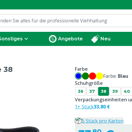
Sonstiges
Angebote
Neu
e 38
Farbe
Farbe:
Blau
Schuhgröße
36
37
38
39
40
Verpackungseinheiten un
1+ Stück
33,80 €
5 Stück pro Karton
80