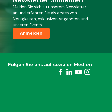
Newsletter anmelden
Melden Sie sich für unseren Newsletter a
Melden Sie sich zu unserem Newsletter
an und erfahren Sie als erstes von
Neuigkeiten, exklusiven Angeboten und
unseren Events.
Anmelden
Folgen Sie uns auf sozialen Medien