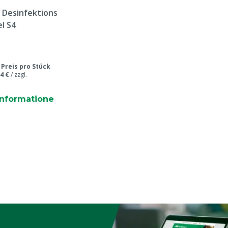
e Desinfektions
l S4
/
Preis pro Stück
4 €
/
zzgl.
informatione