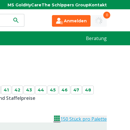
MS Gold
HyCare
The Schippers Group
Kontakt
0
Anmelden
Beratung
41
42
43
44
45
46
47
48
d Staffelpreise
150 Stück pro Palette