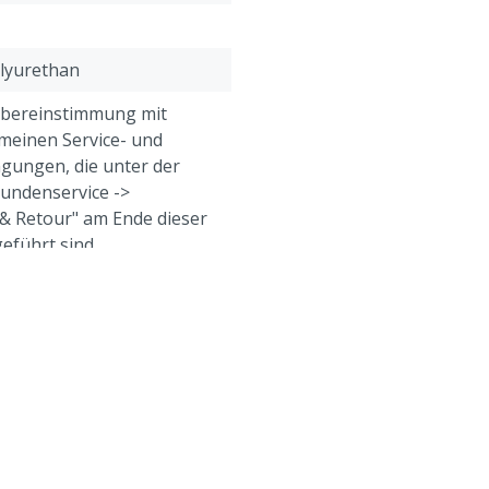
olyurethan
Übereinstimmung mit
meinen Service- und
gungen, die unter der
Kundenservice ->
& Retour" am Ende dieser
eführt sind.
eine, Geflügel, Schafe,
e