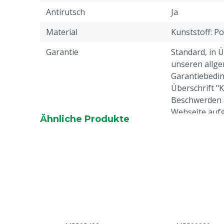
Antirutsch
Ja
Material
Kunststoff: P
Garantie
Standard, in 
unseren allge
Garantiebedin
Überschrift "
Beschwerden 
Webseite aufg
Ähnliche Produkte
Tierarten
Rindvieh, Schw
Ziegen, Ander
Stahlkappe
Nein
Profil-Schuhe
Ja
Farbe
Blau