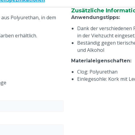
Zusätzliche Informati
g aus Polyurethan, in dem
Anwendungstipps
:
Dank der verschiedenen 
arben erhältlich.
in der Viehzucht eingese
Beständig gegen tierisch
und Alkohol
Materialeigenschaften
:
Clog: Polyurethan
Einlegesohle: Kork mit L
age