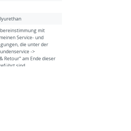
olyurethan
Übereinstimmung mit
meinen Service- und
gungen, die unter der
Kundenservice ->
& Retour" am Ende dieser
eführt sind.
eine, Geflügel, Schafe,
e