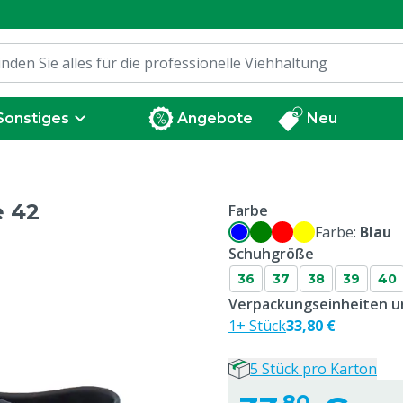
Sonstiges
Angebote
Neu
e 42
Farbe
Farbe:
Blau
Schuhgröße
36
37
38
39
40
Verpackungseinheiten un
1+ Stück
33,80 €
5 Stück pro Karton
80