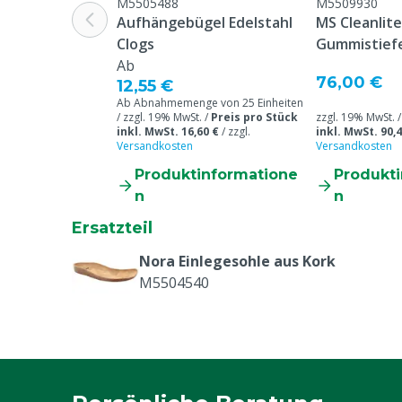
Schuhgröße
42
M5505488
M5509930
Aufhängebügel Edelstahl
MS Cleanlit
Clogs
Gummistiefe
Ab
76,00 €
12,55 €
Ab Abnahmemenge von 25 Einheiten
/ zzgl. 19% MwSt. /
Preis pro Stück
zzgl. 19% MwSt. 
inkl. MwSt. 16,60 €
/
zzgl.
inkl. MwSt. 90,4
Versandkosten
Versandkosten
Produktinformatione
Produkt
n
n
Ersatzteil
Nora Einlegesohle aus Kork
M5504540