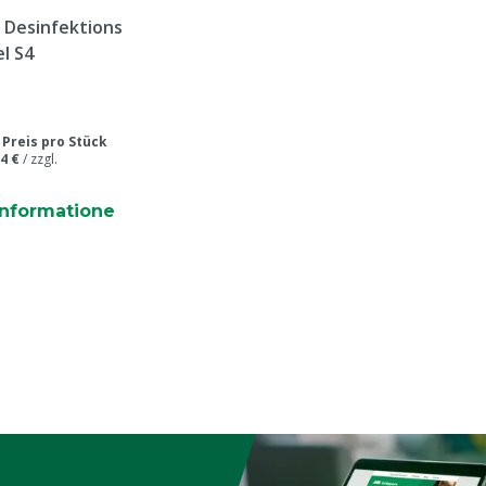
e Desinfektions
l S4
/
Preis pro Stück
4 €
/
zzgl.
informatione