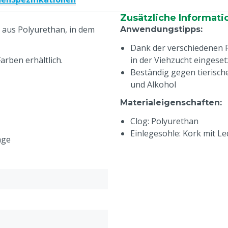
Zusätzliche Informati
g aus Polyurethan, in dem
Anwendungstipps
:
Dank der verschiedenen 
arben erhältlich.
in der Viehzucht eingese
Beständig gegen tierisch
und Alkohol
Materialeigenschaften
:
Clog: Polyurethan
Einlegesohle: Kork mit L
age