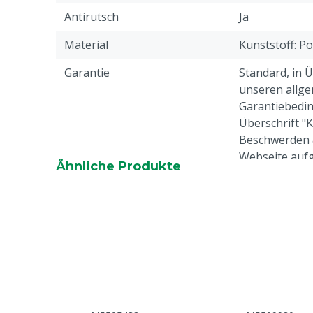
Antirutsch
Ja
Material
Kunststoff: P
Garantie
Standard, in 
unseren allge
Garantiebedin
Überschrift "
Beschwerden 
Webseite aufg
Ähnliche Produkte
Tierarten
Rindvieh, Schw
Ziegen, Ander
Stahlkappe
Nein
Profil-Schuhe
Ja
Farbe
Blau