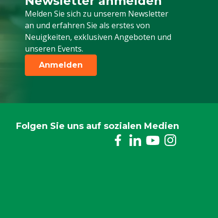
Newsletter anmelden
Melden Sie sich für unseren Newsletter a
Melden Sie sich zu unserem Newsletter
an und erfahren Sie als erstes von
Neuigkeiten, exklusiven Angeboten und
unseren Events.
Anmelden
Folgen Sie uns auf sozialen Medien