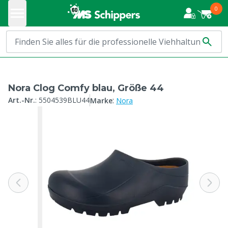
0
Nora Clog Comfy blau, Größe 44
:
Art.-Nr.
:
5504539BLU44
Marke
Nora