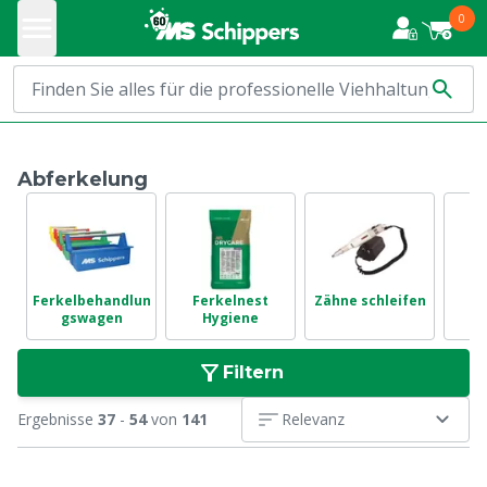
0
Abferkelung
Ferkelbehandlun
Ferkelnest
Zähne schleifen
gswagen
Hygiene
k
Filtern
Ergebnisse
37
-
54
von
141
Relevanz