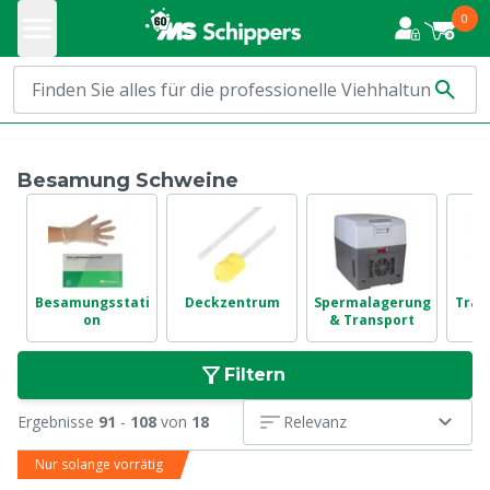
0
Besamung Schweine
Besamungsstati
Deckzentrum
Spermalagerung
Träc
on
& Transport
Filtern
Ergebnisse
91
-
108
von
18
Relevanz
Nur solange vorrätig