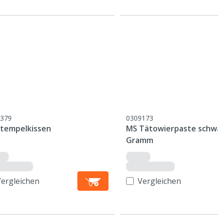
379
0309173
zstempelkissen
MS Tätowierpaste schwa
Gramm
Vergleichen
Vergleichen