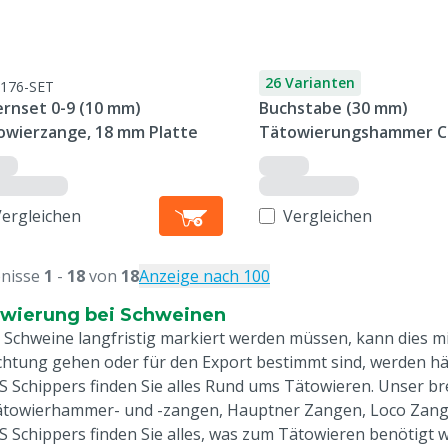
26 Varianten
176-SET
ernset 0-9 (10 mm)
Buchstabe (30 mm)
owierzange, 18 mm Platte
Tätowierungshammer C
40 mm Platte
Vergleichen
Vergleichen
nisse
1
-
18
von
18
Anzeige nach 100
wierung bei Schweinen
Schweine langfristig markiert werden müssen, kann dies mi
chtung gehen oder für den Export bestimmt sind, werden häuf
S Schippers finden Sie alles Rund ums Tätowieren. Unser br
ätowierhammer- und -zangen, Hauptner Zangen, Loco Zange
S Schippers finden Sie alles, was zum Tätowieren benötigt 