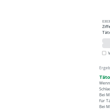
0303
Ziff
Tät
Ergeb
Täto
Wenn 
Schla
Bei M
für T
Bei M