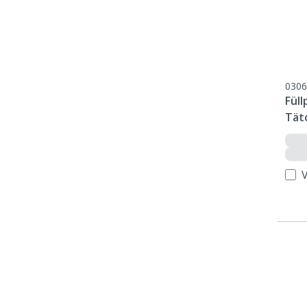
0306
Füll
Tät
40 