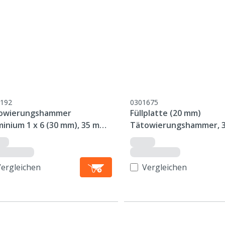
192
0301675
owierungshammer
Füllplatte (20 mm)
minium 1 x 6 (30 mm), 35 mm
Tätowierungshammer, 
tte
Platte
Vergleichen
Vergleichen