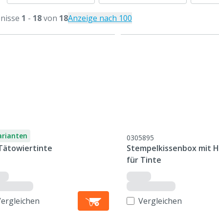
nisse
1
-
18
von
18
Anzeige nach 100
arianten
0305895
Tätowiertinte
Stempelkissenbox mit H
für Tinte
Vergleichen
Vergleichen