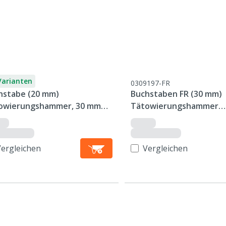
Varianten
0309197-FR
hstabe (20 mm)
Buchstaben FR (30 mm)
owierungshammer, 30 mm
Tätowierungshammer
tte
Aluminium, 35 mm Platt
Vergleichen
Vergleichen