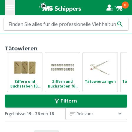
0
Tätowieren
Ziffern und
Ziffern und
Tätowierzangen
Täto
Buchstaben für
Buchstaben für
Tätowierhamme
Tätowierzangen
r
Filtern
Ergebnisse
19
-
36
von
18
Relevanz