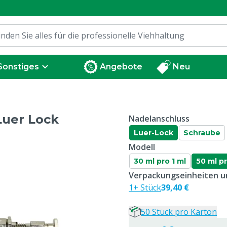
Sonstiges
Angebote
Neu
Luer Lock
Nadelanschluss
Luer-Lock
Schraube
Modell
30 ml pro 1 ml
50 ml pr
Verpackungseinheiten un
1+ Stück
39,40 €
50 Stück pro Karton