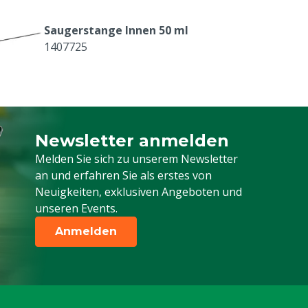
Saugerstange Innen 50 ml
1407725
Roux Verteilstange für 50 ml Spritze,
1 ml
1407732
Newsletter anmelden
Melden Sie sich für unseren Newsletter a
Nadelanschluss Luer Lock 30/50 ml
Melden Sie sich zu unserem Newsletter
1407740
an und erfahren Sie als erstes von
Neuigkeiten, exklusiven Angeboten und
unseren Events.
Blattfeder für Transporthaken
Anmelden
1407755
Handgriff ohne Transporthaken
1407759