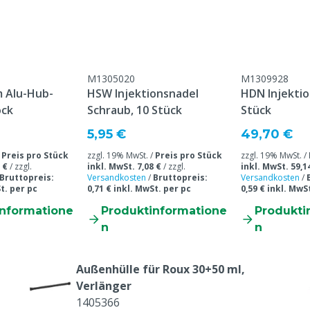
M1305020
M1309928
 Alu-Hub-
HSW Injektionsnadel
HDN Injektio
ock
Schraub, 10 Stück
Stück
5,95 €
49,70 €
/
Preis pro Stück
zzgl. 19% MwSt. /
Preis pro Stück
zzgl. 19% MwSt. /
 €
/
zzgl.
inkl. MwSt. 7,08 €
/
zzgl.
inkl. MwSt. 59,1
Bruttopreis:
Versandkosten
/
Bruttopreis:
Versandkosten
/
t. per pc
0,71 € inkl. MwSt. per pc
0,59 € inkl. MwS
informatione
Produktinformatione
Produkti
n
n
Außenhülle für Roux 30+50 ml,
Verlänger
1405366