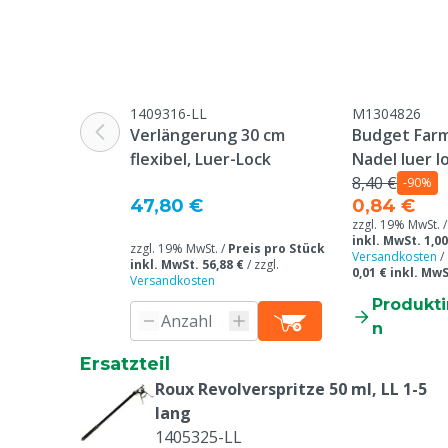
1409316-LL
M1304826
Verlängerung 30 cm
Budget Farm
flexibel, Luer-Lock
Nadel luer l
8,40 €
-90%
47,80 €
0,84 €
zzgl. 19% MwSt. 
inkl. MwSt. 1,00
zzgl. 19% MwSt. /
Preis pro Stück
Versandkosten
/
inkl. MwSt. 56,88 €
/
zzgl.
0,01 € inkl. MwS
Versandkosten
Produkt
n
Ersatzteil
Roux Revolverspritze 50 ml, LL 1-5
lang
1405325-LL