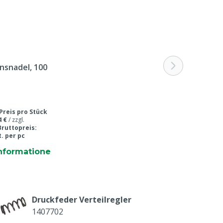
nsnadel, 100
Preis pro Stück
4 €
/
zzgl.
Bruttopreis:
t. per pc
nformatione
Druckfeder Verteilregler
1407702