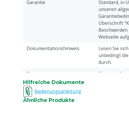
Garantie
Standard, in 
unseren allge
Garantiebedin
Überschrift "
Beschwerden 
Webseite aufg
Dokumentationshinweis
Lesen Sie sic
unbedingt di
durch.
Tierarten
Rindvieh, Sch
Hilfreiche Dokumente
Typ Spritze
Revolversprit
Bedienungsanleitung
Spritzeninhalt
50 ml
Ähnliche Produkte
Nadelanschluss
Luer-Lock
Dosierung pro Schlag
1 - 2 - 3 - 4 - 5