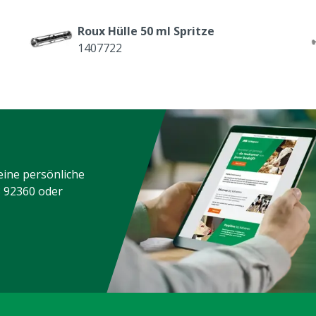
Roux Hülle 50 ml Spritze
1407722
Roux Dichtungsring Kolben 30/50 ml
Spritze
1407729
Druckfeder für Griff
eine persönliche
1407736
3 92360
oder
Transporthaken
1407749
Set Abschlussringe für Roux Spritze
30/50 ml
1407758