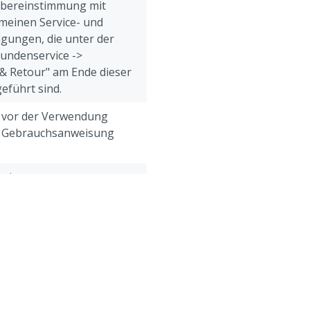
Übereinstimmung mit
meinen Service- und
gungen, die unter der
Kundenservice ->
& Retour" am Ende dieser
eführt sind.
h vor der Verwendung
e Gebrauchsanweisung
weine
zen
 ml