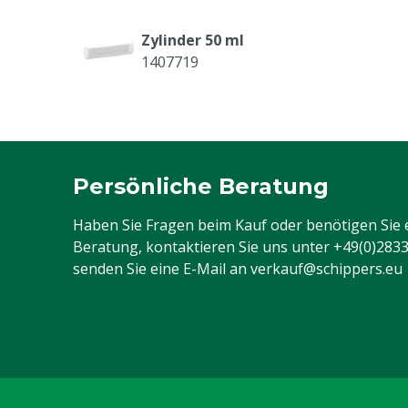
Zylinder 50 ml
1407719
Roux Kolben 30/50 ml Spritze
1407727
Persönliche Beratung
Stellknopf
Haben Sie Fragen beim Kauf oder benötigen Sie 
1407735
Beratung, kontaktieren Sie uns unter
+49(0)283
senden Sie eine E-Mail an
verkauf@schippers.eu
Schraube Verteilregler unten
1407745
Schraube für Transporthaken
1407756