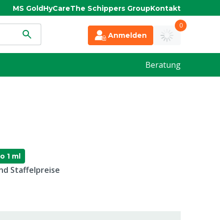
MS Gold
HyCare
The Schippers Group
Kontakt
0
Anmelden
Beratung
o 1 ml
d Staffelpreise