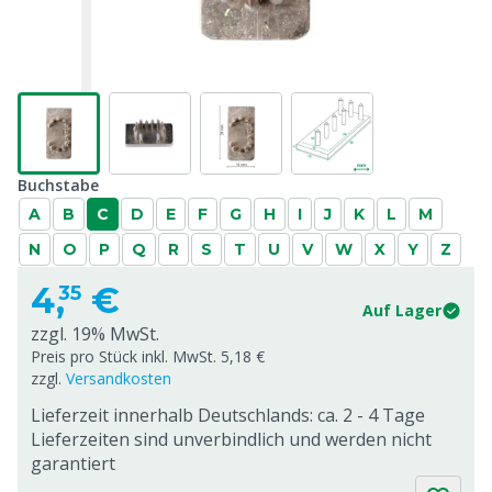
Buchstabe
A
B
C
D
E
F
G
H
I
J
K
L
M
N
O
P
Q
R
S
T
U
V
W
X
Y
Z
4,
€
35
Auf Lager
zzgl. 19% MwSt.
Preis pro Stück inkl. MwSt. 5,18 €
zzgl.
Versandkosten
Lieferzeit innerhalb Deutschlands: ca. 2 - 4 Tage
Lieferzeiten sind unverbindlich und werden nicht
garantiert