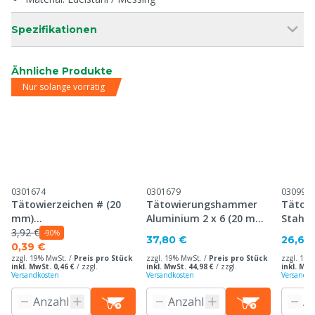
Spezifikationen
Ähnliche Produkte
Nur solange vorrätig
0301674
0301679
030995
Tätowierzeichen # (20
Tätowierungshammer
Tätow
mm)
Aluminium 2 x 6 (20 mm),
Stahl 
Tätowierungshammer,
3,92 €
30 mm Platte
mm Pl
-90%
37,80 €
26,60
30 mm Platte
0,39 €
zzgl. 19% MwSt. /
Preis pro Stück
zzgl. 19% MwSt. /
Preis pro Stück
zzgl. 19%
inkl. MwSt. 0,46 €
/
zzgl.
inkl. MwSt. 44,98 €
/
zzgl.
inkl. MwS
Versandkosten
Versandkosten
Versandko