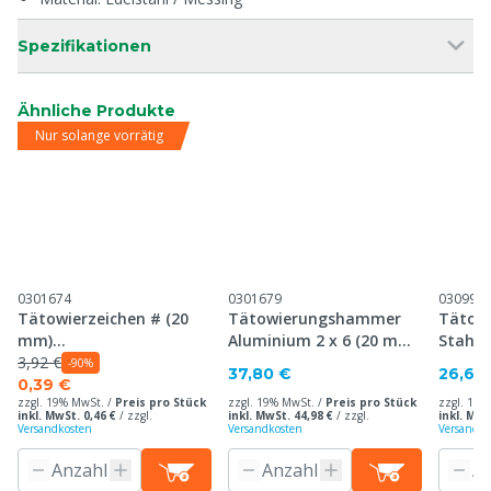
Spezifikationen
Ähnliche Produkte
Nur solange vorrätig
0301674
0301679
030995
Tätowierzeichen # (20
Tätowierungshammer
Tätow
mm)
Aluminium 2 x 6 (20 mm),
Stahl 
Tätowierungshammer,
3,92 €
30 mm Platte
mm Pl
-90%
37,80 €
26,60
30 mm Platte
0,39 €
zzgl. 19% MwSt. /
Preis pro Stück
zzgl. 19% MwSt. /
Preis pro Stück
zzgl. 19%
inkl. MwSt. 0,46 €
/
zzgl.
inkl. MwSt. 44,98 €
/
zzgl.
inkl. MwS
Versandkosten
Versandkosten
Versandko