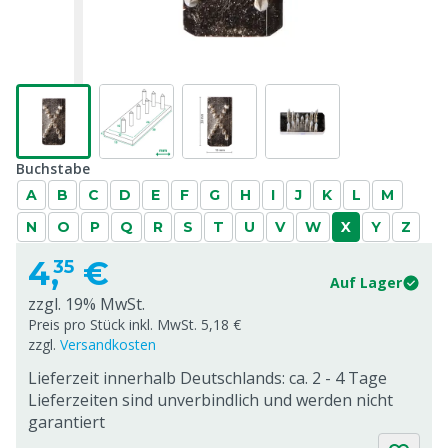
Buchstabe
A
B
C
D
E
F
G
H
I
J
K
L
M
N
O
P
Q
R
S
T
U
V
W
X
Y
Z
4,
€
35
Auf Lager
zzgl. 19% MwSt.
Preis pro Stück inkl. MwSt. 5,18 €
zzgl.
Versandkosten
Lieferzeit innerhalb Deutschlands: ca. 2 - 4 Tage
Lieferzeiten sind unverbindlich und werden nicht
garantiert