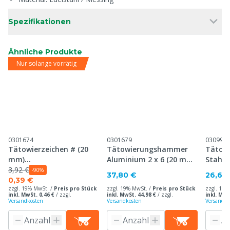
Spezifikationen
Ähnliche Produkte
Nur solange vorrätig
0301674
0301679
030995
Tätowierzeichen # (20
Tätowierungshammer
Tätow
mm)
Aluminium 2 x 6 (20 mm),
Stahl 
Tätowierungshammer,
3,92 €
30 mm Platte
mm Pl
-90%
37,80 €
26,60
30 mm Platte
0,39 €
zzgl. 19% MwSt. /
Preis pro Stück
zzgl. 19% MwSt. /
Preis pro Stück
zzgl. 19%
inkl. MwSt. 0,46 €
/
zzgl.
inkl. MwSt. 44,98 €
/
zzgl.
inkl. MwS
Versandkosten
Versandkosten
Versandko