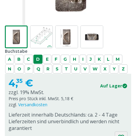
Buchstabe
A
B
C
D
E
F
G
H
I
J
K
L
M
N
O
P
Q
R
S
T
U
V
W
X
Y
Z
4,
€
35
Auf Lager
zzgl. 19% MwSt.
Preis pro Stück inkl. MwSt. 5,18 €
zzgl.
Versandkosten
Lieferzeit innerhalb Deutschlands: ca. 2 - 4 Tage
Lieferzeiten sind unverbindlich und werden nicht
garantiert