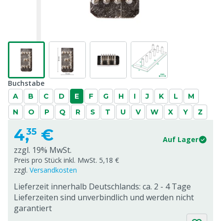
Buchstabe
A
B
C
D
E
F
G
H
I
J
K
L
M
N
O
P
Q
R
S
T
U
V
W
X
Y
Z
4,
€
35
Auf Lager
zzgl. 19% MwSt.
Preis pro Stück inkl. MwSt. 5,18 €
zzgl.
Versandkosten
Lieferzeit innerhalb Deutschlands: ca. 2 - 4 Tage
Lieferzeiten sind unverbindlich und werden nicht
garantiert