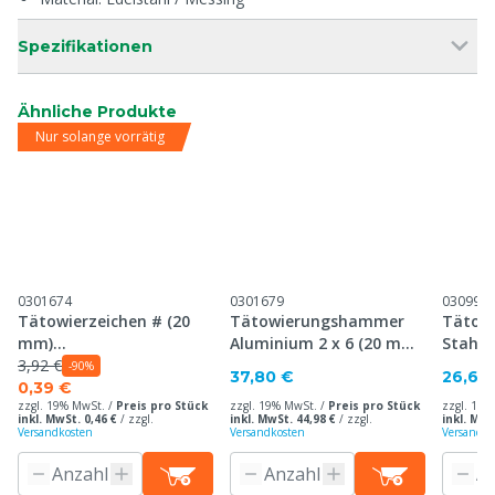
Spezifikationen
Ähnliche Produkte
Nur solange vorrätig
0301674
0301679
030995
Tätowierzeichen # (20
Tätowierungshammer
Tätow
mm)
Aluminium 2 x 6 (20 mm),
Stahl 
Tätowierungshammer,
3,92 €
30 mm Platte
mm Pl
-90%
37,80 €
26,60
30 mm Platte
0,39 €
zzgl. 19% MwSt. /
Preis pro Stück
zzgl. 19% MwSt. /
Preis pro Stück
zzgl. 19%
inkl. MwSt. 0,46 €
/
zzgl.
inkl. MwSt. 44,98 €
/
zzgl.
inkl. MwS
Versandkosten
Versandkosten
Versandko