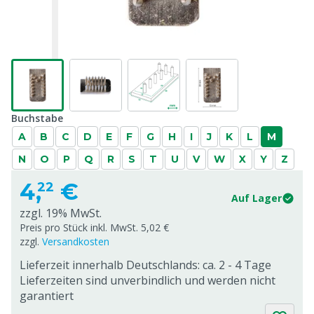
Buchstabe
A
B
C
D
E
F
G
H
I
J
K
L
M
N
O
P
Q
R
S
T
U
V
W
X
Y
Z
4,
€
22
Auf Lager
zzgl. 19% MwSt.
Preis pro Stück inkl. MwSt. 5,02 €
zzgl.
Versandkosten
Lieferzeit innerhalb Deutschlands: ca. 2 - 4 Tage
Lieferzeiten sind unverbindlich und werden nicht
garantiert