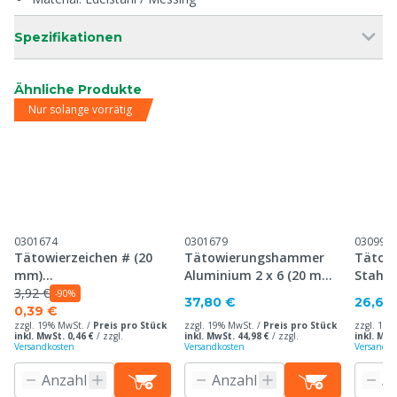
Spezifikationen
Ähnliche Produkte
Nur solange vorrätig
0301674
0301679
030995
Tätowierzeichen # (20
Tätowierungshammer
Tätow
mm)
Aluminium 2 x 6 (20 mm),
Stahl 
Tätowierungshammer,
3,92 €
30 mm Platte
mm Pl
-90%
37,80 €
26,60
30 mm Platte
0,39 €
zzgl. 19% MwSt. /
Preis pro Stück
zzgl. 19% MwSt. /
Preis pro Stück
zzgl. 19%
inkl. MwSt. 0,46 €
/
zzgl.
inkl. MwSt. 44,98 €
/
zzgl.
inkl. MwS
Versandkosten
Versandkosten
Versandko