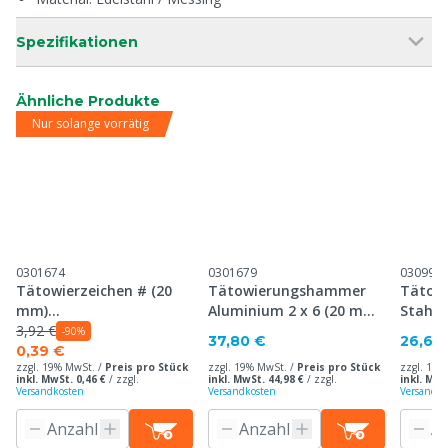
Spezifikationen
Ähnliche Produkte
Nur solange vorrätig
0301674
0301679
030995
Tätowierzeichen # (20
Tätowierungshammer
Tätow
mm)
Aluminium 2 x 6 (20 mm),
Stahl 
Tätowierungshammer,
3,92 €
30 mm Platte
mm Pl
-90%
37,80 €
26,60
30 mm Platte
0,39 €
zzgl. 19% MwSt. /
Preis pro Stück
zzgl. 19% MwSt. /
Preis pro Stück
zzgl. 19%
inkl. MwSt. 0,46 €
/
zzgl.
inkl. MwSt. 44,98 €
/
zzgl.
inkl. MwS
Versandkosten
Versandkosten
Versandko