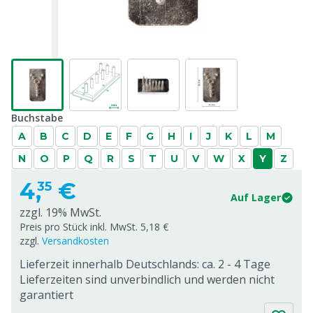
Buchstabe
A
B
C
D
E
F
G
H
I
J
K
L
M
N
O
P
Q
R
S
T
U
V
W
X
Y
Z
4,
€
35
Auf Lager
zzgl. 19% MwSt.
Preis pro Stück inkl. MwSt. 5,18 €
zzgl.
Versandkosten
Lieferzeit innerhalb Deutschlands: ca. 2 - 4 Tage
Lieferzeiten sind unverbindlich und werden nicht
garantiert