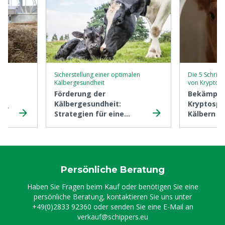
Sicherstellung einer optimalen
Die 5 Schritt
Kälbergesundheit
von Kryptos
)
Förderung der
Bekämpfu
Kälbergesundheit:
Kryptospo
 6
Strategien für eine
Kälbern in
gesunde Herde
Persönliche Beratung
Haben Sie Fragen beim Kauf oder benötigen Sie eine
persönliche Beratung, kontaktieren Sie uns unter
+49(0)2833 92360
oder senden Sie eine E-Mail an
verkauf@schippers.eu