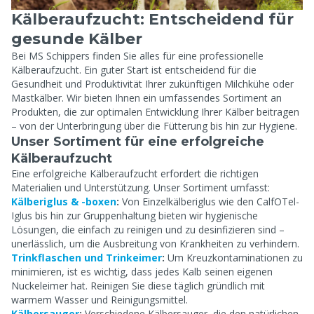
Kälberaufzucht: Entscheidend für
gesunde Kälber
Bei MS Schippers finden Sie alles für eine professionelle
Kälberaufzucht. Ein guter Start ist entscheidend für die
Gesundheit und Produktivität Ihrer zukünftigen Milchkühe oder
Mastkälber. Wir bieten Ihnen ein umfassendes Sortiment an
Produkten, die zur optimalen Entwicklung Ihrer Kälber beitragen
– von der Unterbringung über die Fütterung bis hin zur Hygiene.
Unser Sortiment für eine erfolgreiche
Kälberaufzucht
Eine erfolgreiche Kälberaufzucht erfordert die richtigen
Materialien und Unterstützung. Unser Sortiment umfasst:
Kälberiglus & -boxen
:
Von Einzelkälberiglus wie den CalfOTel-
Iglus bis hin zur Gruppenhaltung bieten wir hygienische
Lösungen, die einfach zu reinigen und zu desinfizieren sind –
unerlässlich, um die Ausbreitung von Krankheiten zu verhindern.
Trinkflaschen und Trinkeimer
:
Um Kreuzkontaminationen zu
minimieren, ist es wichtig, dass jedes Kalb seinen eigenen
Nuckeleimer hat. Reinigen Sie diese täglich gründlich mit
warmem Wasser und Reinigungsmittel.
Kälbersauger
:
Verschiedene Kälbersauger, die den natürlichen