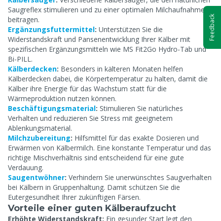
Saugreflex stimulieren und zu einer optimalen Milchaufnahme
Feedback
beitragen.
Ergänzungsfuttermittel
:
Unterstützen Sie die
Widerstandskraft und Pansenentwicklung Ihrer Kälber mit
spezifischen Ergänzungsmitteln wie MS Fit2Go Hydro-Tab und
Bi-PILL.
Kälberdecken
:
Besonders in kälteren Monaten helfen
Kälberdecken dabei, die Körpertemperatur zu halten, damit die
Kälber ihre Energie für das Wachstum statt für die
Wärmeproduktion nutzen können.
Beschäftigungsmaterial
:
Stimulieren Sie natürliches
Verhalten und reduzieren Sie Stress mit geeignetem
Ablenkungsmaterial.
Milchzubereitung
:
Hilfsmittel für das exakte Dosieren und
Erwärmen von Kälbermilch. Eine konstante Temperatur und das
richtige Mischverhältnis sind entscheidend für eine gute
Verdauung.
Saugentwöhner
:
Verhindern Sie unerwünschtes Saugverhalten
bei Kälbern in Gruppenhaltung. Damit schützen Sie die
Eutergesundheit Ihrer zukünftigen Färsen.
Vorteile einer guten Kälberaufzucht
Erhöhte Widerstandskraft:
Ein gesunder Start legt den