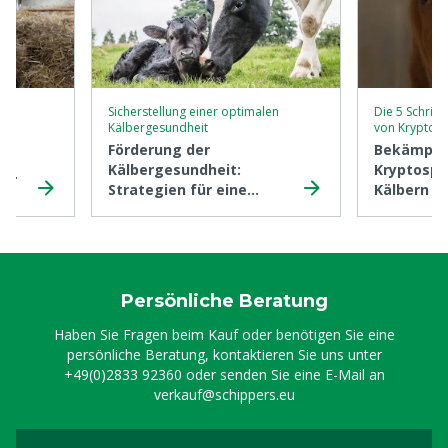
Sicherstellung einer optimalen
Die 5 Schritt
Kälbergesundheit
von Kryptos
)
Förderung der
Bekämpfu
Kälbergesundheit:
Kryptospo
 6
Strategien für eine
Kälbern in
gesunde Herde
Persönliche Beratung
Haben Sie Fragen beim Kauf oder benötigen Sie eine
persönliche Beratung, kontaktieren Sie uns unter
+49(0)2833 92360
oder senden Sie eine E-Mail an
verkauf@schippers.eu