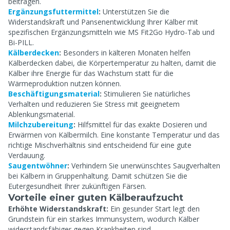
beitragen.
Ergänzungsfuttermittel
:
Unterstützen Sie die
Widerstandskraft und Pansenentwicklung Ihrer Kälber mit
spezifischen Ergänzungsmitteln wie MS Fit2Go Hydro-Tab und
Bi-PILL.
Kälberdecken
:
Besonders in kälteren Monaten helfen
Kälberdecken dabei, die Körpertemperatur zu halten, damit die
Kälber ihre Energie für das Wachstum statt für die
Wärmeproduktion nutzen können.
Beschäftigungsmaterial
:
Stimulieren Sie natürliches
Verhalten und reduzieren Sie Stress mit geeignetem
Ablenkungsmaterial.
Milchzubereitung
:
Hilfsmittel für das exakte Dosieren und
Erwärmen von Kälbermilch. Eine konstante Temperatur und das
richtige Mischverhältnis sind entscheidend für eine gute
Verdauung.
Saugentwöhner
:
Verhindern Sie unerwünschtes Saugverhalten
bei Kälbern in Gruppenhaltung. Damit schützen Sie die
Eutergesundheit Ihrer zukünftigen Färsen.
Vorteile einer guten Kälberaufzucht
Erhöhte Widerstandskraft:
Ein gesunder Start legt den
Grundstein für ein starkes Immunsystem, wodurch Kälber
widerstandsfähiger gegen Krankheiten sind.