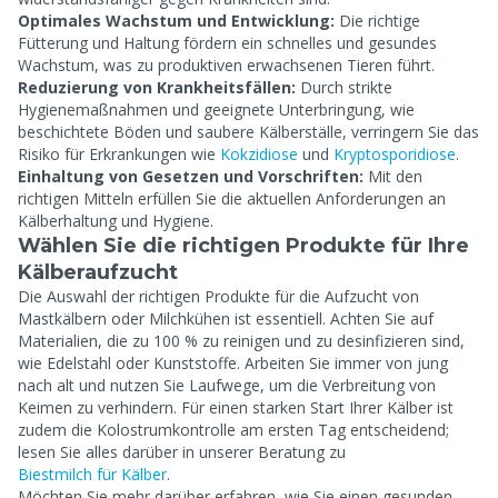
Optimales Wachstum und Entwicklung:
Die richtige
Fütterung und Haltung fördern ein schnelles und gesundes
Wachstum, was zu produktiven erwachsenen Tieren führt.
Reduzierung von Krankheitsfällen:
Durch strikte
Hygienemaßnahmen und geeignete Unterbringung, wie
beschichtete Böden und saubere Kälberställe, verringern Sie das
Risiko für Erkrankungen wie
Kokzidiose
und
Kryptosporidiose
.
Einhaltung von Gesetzen und Vorschriften:
Mit den
richtigen Mitteln erfüllen Sie die aktuellen Anforderungen an
Kälberhaltung und Hygiene.
Wählen Sie die richtigen Produkte für Ihre
Kälberaufzucht
Die Auswahl der richtigen Produkte für die Aufzucht von
Mastkälbern oder Milchkühen ist essentiell. Achten Sie auf
Materialien, die zu 100 % zu reinigen und zu desinfizieren sind,
wie Edelstahl oder Kunststoffe. Arbeiten Sie immer von jung
nach alt und nutzen Sie Laufwege, um die Verbreitung von
Keimen zu verhindern. Für einen starken Start Ihrer Kälber ist
zudem die Kolostrumkontrolle am ersten Tag entscheidend;
lesen Sie alles darüber in unserer Beratung zu
Biestmilch für Kälber
.
Möchten Sie mehr darüber erfahren, wie Sie einen gesunden