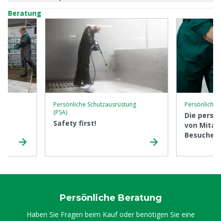
Beratung
Persönliche Schutzausrüstung
Persönliche 
(PSA)
Die persö
Safety first!
von Mitar
Besuchern
entscheid
Biosicherh
Persönliche Beratung
Haben Sie Fragen beim Kauf oder benötigen Sie eine