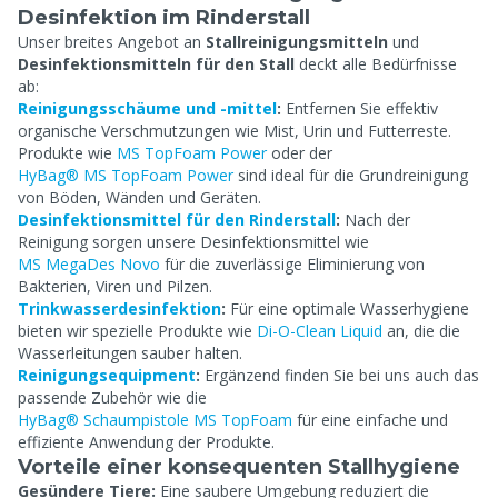
Desinfektion im Rinderstall
Unser breites Angebot an
Stallreinigungsmitteln
und
Desinfektionsmitteln für den Stall
deckt alle Bedürfnisse
ab:
Reinigungsschäume und -mittel
:
Entfernen Sie effektiv
organische Verschmutzungen wie Mist, Urin und Futterreste.
Produkte wie
MS TopFoam Power
oder der
HyBag® MS TopFoam Power
sind ideal für die Grundreinigung
von Böden, Wänden und Geräten.
Desinfektionsmittel für den Rinderstall
:
Nach der
Reinigung sorgen unsere Desinfektionsmittel wie
MS MegaDes Novo
für die zuverlässige Eliminierung von
Bakterien, Viren und Pilzen.
Trinkwasserdesinfektion
:
Für eine optimale Wasserhygiene
bieten wir spezielle Produkte wie
Di-O-Clean Liquid
an, die die
Wasserleitungen sauber halten.
Reinigungsequipment
:
Ergänzend finden Sie bei uns auch das
passende Zubehör wie die
HyBag® Schaumpistole MS TopFoam
für eine einfache und
effiziente Anwendung der Produkte.
Vorteile einer konsequenten Stallhygiene
Gesündere Tiere:
Eine saubere Umgebung reduziert die