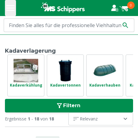
0
Kadaverlagerung
Kadaverkühlung
Kadavertonnen
Kadaverhauben
Kad
Filtern
Ergebnisse
1
-
18
von
18
Relevanz