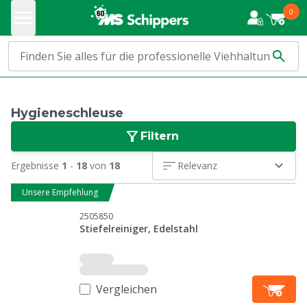
0
Hygieneschleuse
Filtern
Ergebnisse
1
-
18
von
18
Relevanz
Unsere Empfehlung
2505850
Stiefelreiniger, Edelstahl
Vergleichen